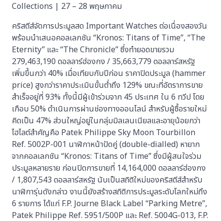
Collections | 27 – 28 พฤษภาคม
คริสตีส์จัดการประมูลสด Important Watches ต่อเนื่องสองวัน
พร้อมนำเสนอคอลเลกชัน “Kronos: Titans of Time”, “The
Eternity” และ “The Chronicle” ซึ่งทำยอดขายรวม
279,463,190 ดอลลาร์ฮ่องกง / 35,663,779 ดอลลาร์สหรัฐ
เพิ่มขึ้นกว่า 40% เมื่อเทียบกับปีก่อน ราคาปิดประมูล (hammer
price) สูงกว่าราคาประเมินขั้นต่ำถึง 129% ขณะที่อัตราการขาย
สำเร็จอยู่ที่ 93% ทั้งนี้มีผู้เข้าร่วมจาก 45 ประเทศ ใน 6 ทวีป โดย
เกือบ 50% ดำเนินการผ่านช่องทางออนไลน์ สำหรับผู้ซื้อรายใหม่
คิดเป็น 47% ส่วนใหญ่อยู่ในกลุ่มมิลเลนเนียลและอายุน้อยกว่า
ไฮไลต์สำคัญคือ Patek Philippe Sky Moon Tourbillon
Ref. 5002P-001 นาฬิกาหน้าปัดคู่ (double-dialled) หายาก
จากคอลเลกชัน “Kronos: Titans of Time” ซึ่งมีผู้สนใจร่วม
ประมูลหลายราย ก่อนปิดการขายที่ 14,164,000 ดอลลาร์ฮ่องกง
/ 1,807,543 ดอลลาร์สหรัฐ นับเป็นสถิติใหม่ของคริสตีส์สำหรับ
นาฬิการุ่นดังกล่าว งานนี้ยังสร้างสถิติการประมูลระดับโลกใหม่ถึง
6 รายการ ได้แก่ F.P. Journe Black Label “Parking Metre”,
Patek Philippe Ref. 5951/500P และ Ref. 5004G-013, F.P.