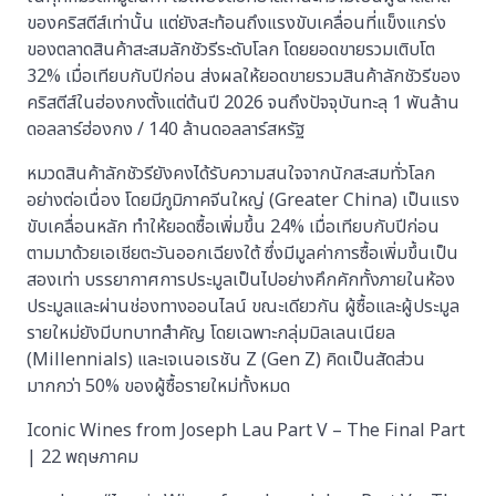
ของคริสตีส์เท่านั้น แต่ยังสะท้อนถึงแรงขับเคลื่อนที่แข็งแกร่ง
ของตลาดสินค้าสะสมลักชัวรีระดับโลก โดยยอดขายรวมเติบโต
32% เมื่อเทียบกับปีก่อน ส่งผลให้ยอดขายรวมสินค้าลักชัวรีของ
คริสตีส์ในฮ่องกงตั้งแต่ต้นปี 2026 จนถึงปัจจุบันทะลุ 1 พันล้าน
ดอลลาร์ฮ่องกง / 140 ล้านดอลลาร์สหรัฐ
หมวดสินค้าลักชัวรียังคงได้รับความสนใจจากนักสะสมทั่วโลก
อย่างต่อเนื่อง โดยมีภูมิภาคจีนใหญ่ (Greater China) เป็นแรง
ขับเคลื่อนหลัก ทำให้ยอดซื้อเพิ่มขึ้น 24% เมื่อเทียบกับปีก่อน
ตามมาด้วยเอเชียตะวันออกเฉียงใต้ ซึ่งมีมูลค่าการซื้อเพิ่มขึ้นเป็น
สองเท่า บรรยากาศการประมูลเป็นไปอย่างคึกคักทั้งภายในห้อง
ประมูลและผ่านช่องทางออนไลน์ ขณะเดียวกัน​ ผู้ซื้อและผู้ประมูล
รายใหม่ยังมีบทบาทสำคัญ โดยเฉพาะกลุ่มมิลเลนเนียล
(Millennials) และเจเนอเรชัน Z (Gen Z) คิดเป็นสัดส่วน
มากกว่า 50% ของผู้ซื้อรายใหม่ทั้งหมด
Iconic Wines from Joseph Lau Part V – The Final Part
| 22 พฤษภาคม