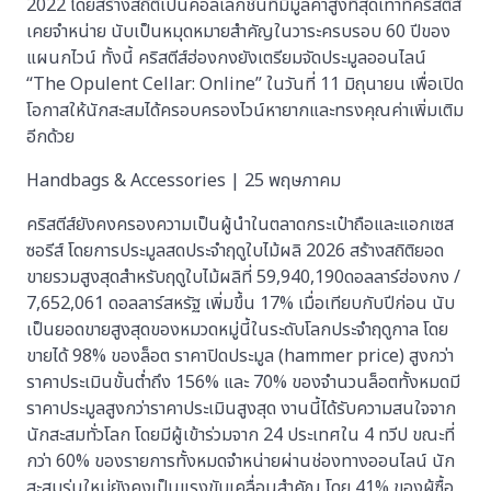
2022 โดยสร้างสถิติเป็นคอลเลกชันที่มีมูลค่าสูงที่สุดเท่าที่คริสตีส์
เคยจำหน่าย นับเป็นหมุดหมายสำคัญในวาระครบรอบ 60 ปีของ
แผนกไวน์ ทั้งนี้ คริสตีส์ฮ่องกงยังเตรียมจัดประมูลออนไลน์
“The Opulent Cellar: Online” ในวันที่ 11 มิถุนายน เพื่อเปิด
โอกาสให้นักสะสมได้ครอบครองไวน์หายากและทรงคุณค่าเพิ่มเติม
อีกด้วย
Handbags & Accessories | 25 พฤษภาคม
คริสตีส์ยังคงครองความเป็นผู้นำในตลาดกระเป๋าถือและแอกเซส
ซอรีส์ โดยการประมูลสดประจำฤดูใบไม้ผลิ 2026 สร้างสถิติยอด
ขายรวมสูงสุดสำหรับฤดูใบไม้ผลิที่ 59,940,190ดอลลาร์ฮ่องกง /
7,652,061 ดอลลาร์สหรัฐ เพิ่มขึ้น 17% เมื่อเทียบกับปีก่อน นับ
เป็นยอดขายสูงสุดของหมวดหมู่นี้ในระดับโลกประจำฤดูกาล โดย
ขายได้ 98% ของล็อต ราคาปิดประมูล (hammer price) สูงกว่า
ราคาประเมินขั้นต่ำถึง 156% และ 70% ของจำนวนล็อตทั้งหมดมี
ราคาประมูลสูงกว่าราคาประเมินสูงสุด งานนี้ได้รับความสนใจจาก
นักสะสมทั่วโลก โดยมีผู้เข้าร่วมจาก 24 ประเทศใน 4 ทวีป ขณะที่
กว่า 60% ของรายการทั้งหมดจำหน่ายผ่านช่องทางออนไลน์ นัก
สะสมรุ่นใหม่ยังคงเป็นแรงขับเคลื่อนสำคัญ โดย 41% ของผู้ซื้อ