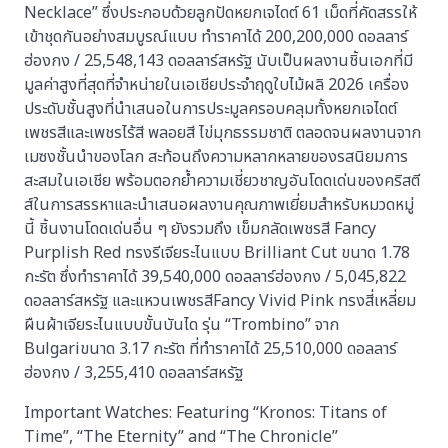
Necklace” ซึ่งประกอบด้วยลูกปัดหยกเจไดต์ 61 เม็ดที่คัดสรรให้
เข้าชุดกันอย่างสมบูรณ์แบบ ทำราคาได้ 200,200,000 ดอลลาร์
ฮ่องกง / 25,548,143 ดอลลาร์สหรัฐ นับเป็นผลงานชิ้นเอกที่มี
มูลค่าสูงที่สุดที่จำหน่ายในเอเชียประจำฤดูใบไม้ผลิ 2026 เครื่อง
ประดับชั้นสูงที่นำเสนอในการประมูลครอบคลุมทั้งหยกเจไดต์
เพชรสีและเพชรไร้สี พลอยสี ไข่มุกธรรมชาติ ตลอดจนผลงานจาก
เมซงชั้นนำของโลก สะท้อนถึงความหลากหลายของรสนิยมการ
สะสมในเอเชีย พร้อมตอกย้ำความเชี่ยวชาญอันโดดเด่นของคริสตี
ส์ในการสรรหาและนำเสนอผลงานคุณภาพเยี่ยมสำหรับหมวดหมู่
นี้ ชิ้นงานโดดเด่นอื่น ๆ ยังรวมถึง เข็มกลัดเพชรสี Fancy
Purplish Red ทรงรีเจียระไนแบบ Brilliant Cut ขนาด 1.78
กะรัต ซึ่งทำราคาได้ 39,540,000 ดอลลาร์ฮ่องกง / 5,045,822
ดอลลาร์สหรัฐ และแหวนเพชรสีFancy Vivid Pink ทรงสี่เหลี่ยม
ผืนผ้าเจียระไนแบบขั้นบันได รุ่น “Trombino” จาก
Bulgariขนาด 3.17 กะรัต ที่ทำราคาได้ 25,510,000 ดอลลาร์
ฮ่องกง / 3,255,410 ดอลลาร์สหรัฐ
Important Watches: Featuring “Kronos: Titans of
Time”, “The Eternity” and “The Chronicle”