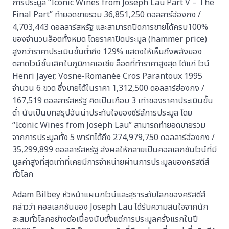
การประมูล “Iconic Wines from Joseph Lau Part V – The
Final Part” ทำยอดขายรวม 36,851,250 ดอลลาร์ฮ่องกง /
4,703,443 ดอลลาร์สหรัฐ และสามารถปิดการขายได้ครบ100%
ของจำนวนล็อตทั้งหมด โดยราคาปิดประมูล (hammer price)
สูงกว่าราคาประเมินขั้นต่ำถึง 129% แสดงให้เห็นถึงพลังของ
ตลาดไวน์ชั้นเลิศในภูมิภาคเอเชีย ล็อตที่ทำราคาสูงสุด ได้แก่ ไวน์
Henri Jayer, Vosne-Romanée Cros Parantoux 1995
จำนวน 6 ขวด ซึ่งขายได้ในราคา 1,312,500 ดอลลาร์ฮ่องกง /
167,519 ดอลลาร์สหรัฐ คิดเป็นเกือบ 3 เท่าของราคาประเมินขั้น
ต่ำ นับเป็นบทสรุปอันน่าประทับใจของซีรีส์การประมูล โดย
“Iconic Wines from Joseph Lau” สามารถทำยอดขายรวม
จากการประมูลทั้ง 5 พาร์ทได้ถึง 274,979,750 ดอลลาร์ฮ่องกง /
35,299,899 ดอลลาร์สหรัฐ ส่งผลให้กลายเป็นคอลเลกชันไวน์ที่มี
มูลค่าสูงที่สุดเท่าที่เคยมีการจำหน่ายผ่านการประมูลของคริสตีส์
ทั่วโลก
Adam Bilbey หัวหน้าแผนกไวน์และสุราระดับโลกของคริสตีส์
กล่าวว่า คอลเลกชันของ Joseph Lau ได้รับความสนใจจากนัก
สะสมทั่วโลกอย่างต่อเนื่องนับตั้งแต่การประมูลครั้งแรกในปี