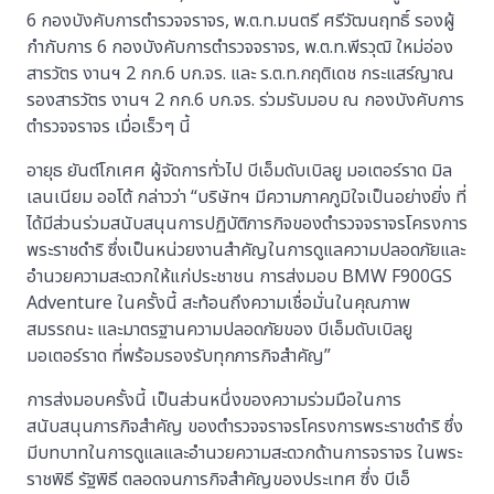
6 กองบังคับการตำรวจจราจร, พ.ต.ท.มนตรี ศรีวัฒนฤทธิ์ รองผู้
กำกับการ 6 กองบังคับการตำรวจจราจร, พ.ต.ท.พีรวุฒิ ใหม่อ่อง
สารวัตร งานฯ 2 กก.6 บก.จร. และ ร.ต.ท.กฤติเดช กระแสร์ญาณ
รองสารวัตร งานฯ 2 กก.6 บก.จร. ร่วมรับมอบ ณ กองบังคับการ
ตำรวจจราจร เมื่อเร็วๆ นี้
อายุธ ยันต์โกเศศ ผู้จัดการทั่วไป บีเอ็มดับเบิลยู มอเตอร์ราด มิล
เลนเนียม ออโต้ กล่าวว่า “บริษัทฯ มีความภาคภูมิใจเป็นอย่างยิ่ง ที่
ได้มีส่วนร่วมสนับสนุนการปฏิบัติภารกิจของตำรวจจราจรโครงการ
พระราชดำริ ซึ่งเป็นหน่วยงานสำคัญในการดูแลความปลอดภัยและ
อำนวยความสะดวกให้แก่ประชาชน การส่งมอบ BMW F900GS
Adventure ในครั้งนี้ สะท้อนถึงความเชื่อมั่นในคุณภาพ
สมรรถนะ และมาตรฐานความปลอดภัยของ บีเอ็มดับเบิลยู
มอเตอร์ราด ที่พร้อมรองรับทุกภารกิจสำคัญ”
การส่งมอบครั้งนี้ เป็นส่วนหนึ่งของความร่วมมือในการ
สนับสนุนภารกิจสำคัญ ของตำรวจจราจรโครงการพระราชดำริ ซึ่ง
มีบทบาทในการดูแลและอำนวยความสะดวกด้านการจราจร ในพระ
ราชพิธี รัฐพิธี ตลอดจนภารกิจสำคัญของประเทศ ซึ่ง บีเอ็