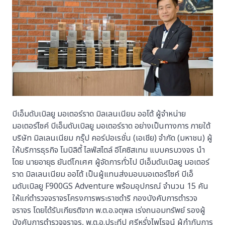
บีเอ็มดับเบิลยู มอเตอร์ราด มิลเลนเนียม ออโต้ ผู้จำหน่าย
มอเตอร์ไซค์ บีเอ็มดับเบิลยู มอเตอร์ราด อย่างเป็นทางการ ภายใต้
บริษัท มิลเลนเนียม กรุ๊ป คอร์ปอเรชั่น (เอเชีย) จำกัด (มหาชน) ผู้
ให้บริการธุรกิจ โมบิลิตี้ ไลฟ์สไตล์ อีโคซิสเทม แบบครบวงจร นำ
โดย นายอายุธ ยันต์โกเศศ ผู้จัดการทั่วไป บีเอ็มดับเบิลยู มอเตอร์
ราด มิลเลนเนียม ออโต้ เป็นผู้แทนส่งมอบมอเตอร์ไซค์ บีเอ็
มดับเบิลยู F900GS Adventure พร้อมอุปกรณ์ จำนวน 15 คัน
ให้แก่ตำรวจจราจรโครงการพระราชดำริ กองบังคับการตำรวจ
จราจร โดยได้รับเกียรติจาก พ.ต.อ.จตุพล เร่งถนอมทรัพย์ รองผู้
บังคับการตำรวจจราจร, พ.ต.อ.ประทีป ศรีหรั่งไพโรจน์ ผู้กำกับการ