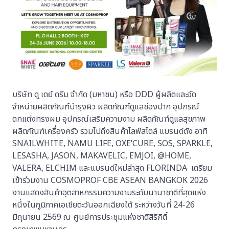
บริษัท ดู เดย์ ดรีม จำกัด (มหาชน) หรือ DDD ผู้ผลิตและจัด
จำหน่ายผลิตภัณฑ์บำรุงผิว ผลิตภัณฑ์ดูแลช่องปาก อุปกรณ์
ตกแต่งทรงผม อุปกรณ์เสริมความงาม ผลิตภัณฑ์ดูแลสุขภาพ
ผลิตภัณฑ์เครื่องครัว รวมไปถึงสินค้าไลฟ์สไตล์ แบรนด์ดัง อาทิ
SNAILWHITE, NAMU LIFE, OXE’CURE, SOS, SPARKLE,
LESASHA, JASON, MAKAVELIC, EMJOI, @HOME,
VALERA, ELCHIM และแบรนด์ใหม่ล่าสุด FLORINDA เตรียม
เข้าร่วมงาน COSMOPROF CBE ASEAN BANGKOK 2026
งานแสดงสินค้าอุตสาหกรรมความงามระดับนานาชาติที่สุดแห่ง
หนึ่งในภูมิภาคเอเชียตะวันออกเฉียงใต้ ระหว่างวันที่ 24-26
มิถุนายน 2569 ณ ศูนย์การประชุมแห่งชาติสิริกิติ์