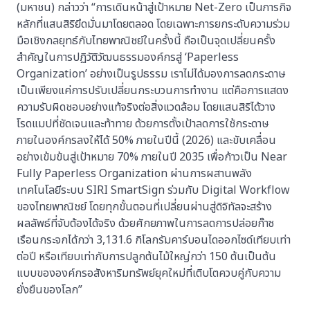
(มหาชน) กล่าวว่า “การเดินหน้าสู่เป้าหมาย Net-Zero เป็นภารกิจ
หลักที่แสนสิริยึดมั่นมาโดยตลอด โดยเฉพาะการยกระดับความร่วม
มือเชิงกลยุทธ์กับไทยพาณิชย์ในครั้งนี้ ถือเป็นจุดเปลี่ยนครั้ง
สำคัญในการปฏิวัติวัฒนธรรมองค์กรสู่ ‘Paperless
Organization’ อย่างเป็นรูปธรรม เราไม่ได้มองการลดกระดาษ
เป็นเพียงแค่การปรับเปลี่ยนกระบวนการทำงาน แต่คือการแสดง
ความรับผิดชอบอย่างแท้จริงต่อสิ่งแวดล้อม โดยแสนสิริได้วาง
โรดแมปที่ชัดเจนและท้าทาย ด้วยการตั้งเป้าลดการใช้กระดาษ
ภายในองค์กรลงให้ได้ 50% ภายในปีนี้ (2026) และขับเคลื่อน
อย่างเข้มข้นสู่เป้าหมาย 70% ภายในปี 2035 เพื่อก้าวเป็น Near
Fully Paperless Organization ผ่านการผสานพลัง
เทคโนโลยีระบบ SIRI SmartSign ร่วมกับ Digital Workflow
ของไทยพาณิชย์ โดยทุกขั้นตอนที่เปลี่ยนผ่านสู่ดิจิทัลจะสร้าง
ผลลัพธ์ที่จับต้องได้จริง ด้วยศักยภาพในการลดการปล่อยก๊าซ
เรือนกระจกได้กว่า 3,131.6 กิโลกรัมคาร์บอนไดออกไซด์เทียบเท่า
ต่อปี หรือเทียบเท่ากับการปลูกต้นไม้ใหญ่กว่า 150 ต้นเป็นต้น
แบบขององค์กรอสังหาริมทรัพย์ยุคใหม่ที่เติบโตควบคู่กับความ
ยั่งยืนของโลก”