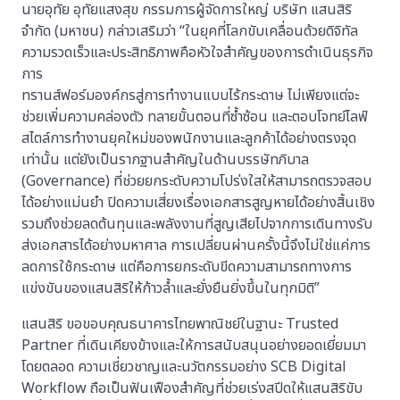
นายอุทัย อุทัยแสงสุข กรรมการผู้จัดการใหญ่ บริษัท แสนสิริ
จำกัด (มหาชน) กล่าวเสริมว่า “ในยุคที่โลกขับเคลื่อนด้วยดิจิทัล
ความรวดเร็วและประสิทธิภาพคือหัวใจสำคัญของการดำเนินธุรกิจ
การ
ทรานส์ฟอร์มองค์กรสู่การทำงานแบบไร้กระดาษ ไม่เพียงแต่จะ
ช่วยเพิ่มความคล่องตัว ทลายขั้นตอนที่ซ้ำซ้อน และตอบโจทย์ไลฟ์
สไตล์การทำงานยุคใหม่ของพนักงานและลูกค้าได้อย่างตรงจุด
เท่านั้น แต่ยังเป็นรากฐานสำคัญในด้านบรรษัทภิบาล
(Governance) ที่ช่วยยกระดับความโปร่งใสให้สามารถตรวจสอบ
ได้อย่างแม่นยำ ปิดความเสี่ยงเรื่องเอกสารสูญหายได้อย่างสิ้นเชิง
รวมถึงช่วยลดต้นทุนและพลังงานที่สูญเสียไปจากการเดินทางรับ
ส่งเอกสารได้อย่างมหาศาล การเปลี่ยนผ่านครั้งนี้จึงไม่ใช่แค่การ
ลดการใช้กระดาษ แต่คือการยกระดับขีดความสามารถทางการ
แข่งขันของแสนสิริให้ก้าวล้ำและยั่งยืนยิ่งขึ้นในทุกมิติ”
แสนสิริ ขอขอบคุณธนาคารไทยพาณิชย์ในฐานะ Trusted
Partner ที่เดินเคียงข้างและให้การสนับสนุนอย่างยอดเยี่ยมมา
โดยตลอด ความเชี่ยวชาญและนวัตกรรมอย่าง SCB Digital
Workflow ถือเป็นฟันเฟืองสำคัญที่ช่วยเร่งสปีดให้แสนสิริขับ