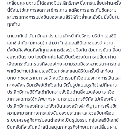
เคลื่อนแผนงานนี้ได้อย่างมีประสิทธิภาพ ซึ่งการเปลี่ยนผ่านครั้ง
นี้จึงไม่ใช่แค่การลดการใช้กระดาษ แต่คือการยกระดับขีดความ
สามารถทางการแข่งขันของแสนสิริให้ก้าวล้ำและยั่งยืนยิ่งขึ้นใน
ทุกด้าน
นายอาทิตย์ นันทวิทยา ประธานเจ้าหน้าที่บริหาร บริษัท เอสซีบี
เอกซ์ จำกัด (มหาชน) กล่าวว่า “กลุ่มเอสซีบีเอกซ์มองว่าความ
ยั่งยืนคือพันธกิจที่ทุกองค์กรต้องร่วมมือกัน ด้วยการขับเคลื่อน
อย่างเป็นระบบ โดยมีเทคโนโลยีเป็นตัวช่วยในการเปลี่ยนผ่าน
เพื่อยกระดับเศรษฐกิจของไทย ความร่วมมือระหว่างธนาคารไทย
พาณิชย์ภายใต้กลุ่มเอสซีบีเอกซ์และแสนสิริในครั้งนี้ สะท้อน
บทบาทของเราในการสร้างนวัตกรรมที่เชื่อมโยงภาคการเงินและ
ภาคอสังหาริมทรัพย์เข้าด้วยกัน ริเริ่มรูปแบบธุรกิจใหม่ที่ผสาน
ประสิทธิภาพดิจิทัลเข้ากับความยั่งยืนด้านสิ่งแวดล้อม เราเชื่อ
ว่าการลดการใช้ทรัพยากรผ่านกระบวนการดิจิทัล ไม่เพียงเพิ่ม
ประสิทธิภาพองค์กร แต่ยังเป็นโครงสร้างสำคัญในการเพิ่มขีด
ความสามารถทางการแข่งขันของประเทศ และช่วยขับเคลื่อน
ระบบเศรษฐกิจคาร์บอนต่ำอย่างเป็นรูปธรรม กลุ่มเอสซีบีเอกซ์
ยืนหยัดที่จะเดินหน้าสนับสนุนภาคธุรกิจไทยในการเปลี่ยนผ่าน