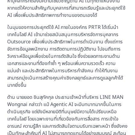
หาบุคลากรที่ต้องมีความเชี่ยวชาญด้าน AI ในทุกตำแหน่งงาน
หากแต่ให้ความสำคัญกับบุคลากรที่สามารถเรียนรู้และประยุกต์ใช้
AI เพื่อเพิ่มประสิทธิภาพการทำงานของตนเองได้
ในมุมของการประยุกต์ใช้ AI ภายในองค์กร PRTR ได้เริ่มนำ
เทคโนโลยี AI เข้ามาช่วยสนับสนุนการบริหารจัดการบุคลากร
Outsource เพื่อเพิ่มประสิทธิภาพในการดำเนินงาน ตั้งแต่การ
จัดการข้อมูลพนักงาน การติดตามการปฏิบัติงาน ไปจนถึงการ
วิเคราะห์ข้อมูลเพื่อช่วยในการตัดสินใจ ซึ่งช่วยลดภาระงานด้าน
เอกสารและงานที่ต้องทำซ้ำ ๆ พร้อมเพิ่มความรวดเร็ว ความ
แม่นยำ และประสิทธิภาพในการบริหารกำลังคน ทำให้ทีมงาน
สามารถมุ่งเน้นการสร้างคุณค่าเชิงกลยุทธ์และการดูแลลูกค้าได้
มากยิ่งขึ้น
ด้าน นายยอด ชินสุภัคกุล ประธานเจ้าหน้าที่บริหาร LINE MAN
Wongnai กล่าวว่า แม้ Agentic AI จะมีบทบาทมากขึ้นในการ
ดำเนินธุรกิจ แต่ยังมีหลายมิติที่มนุษย์มีความได้เปรียบเหนือ
เทคโนโลยี โดยเฉพาะงานที่เกี่ยวข้องกับการสื่อสาร การเข้าใจ
อารมณ์ ความรู้สึก และการตัดสินใจตามบริบทเฉพาะหน้า ซึ่งยังคง
เป็นทักษะสำคัญที่ AI ไม่สามารถทดแทนได้อย่างสมบูรณ์ สะท้อน