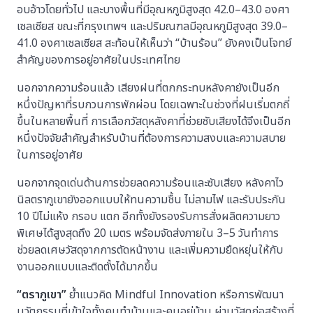
อบอ้าวโดยทั่วไป และบางพื้นที่มีอุณหภูมิสูงสุด 42.0–43.0 องศา
เซลเซียส ขณะที่กรุงเทพฯ และปริมณฑลมีอุณหภูมิสูงสุด 39.0–
41.0 องศาเซลเซียส สะท้อนให้เห็นว่า “บ้านร้อน” ยังคงเป็นโจทย์
สำคัญของการอยู่อาศัยในประเทศไทย
นอกจากความร้อนแล้ว เสียงฝนที่ตกกระทบหลังคายังเป็นอีก
หนึ่งปัญหาที่รบกวนการพักผ่อน โดยเฉพาะในช่วงที่ฝนเริ่มตกถี่
ขึ้นในหลายพื้นที่ การเลือกวัสดุหลังคาที่ช่วยซับเสียงได้จึงเป็นอีก
หนึ่งปัจจัยสำคัญสำหรับบ้านที่ต้องการความสงบและความสบาย
ในการอยู่อาศัย
นอกจากจุดเด่นด้านการช่วยลดความร้อนและซับเสียง หลังคาไว
นิลตราภูเขายังออกแบบให้ทนความชื้น ไม่ลามไฟ และรับประกัน
10 ปีไม่แห้ง กรอบ แตก อีกทั้งยังรองรับการสั่งผลิตความยาว
พิเศษได้สูงสุดถึง 20 เมตร พร้อมจัดส่งภายใน 3–5 วันทำการ
ช่วยลดเศษวัสดุจากการตัดหน้างาน และเพิ่มความยืดหยุ่นให้กับ
งานออกแบบและติดตั้งได้มากขึ้น
“
ตราภูเขา
”
ย้ำแนวคิด Mindful Innovation หรือการพัฒนา
นวัตกรรมที่เข้าใจทั้งคนทำบ้านและคนอยู่บ้าน ผ่านวัสดุก่อสร้างที่