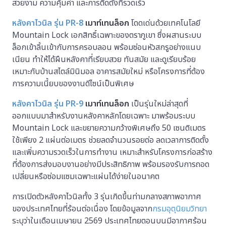
สวยงาม ความคุ้มค่า และการติดตั้งที่รวดเร็ว
หลังคาไวนิล รุ่น
PR-8
เมาท์เทนล็อก
โดดเด่นด้วยเทคโนโลยี
Mountain Lock เอกสิทธิ์เฉพาะของตราภูเขา ซึ่งผสานระบบ
ล็อกเข้าลิ้นเข้ากับการครอบลอน พร้อมซ่อนหัวสกรูอย่างแนบ
เนียน ทำให้ได้ผืนหลังคาที่เรียบสวย ทันสมัย และดูเรียบร้อย
เหมาะกับบ้านสไตล์มินิมอล อาคารสมัยใหม่ หรือโครงการที่ต้อง
การความเนี้ยบของงานดีไซน์เป็นพิเศษ
หลังคาไวนิล รุ่น
PR-9
เมาท์เทนล็อก
เป็นรุ่นใหม่ล่าสุดที่
ออกแบบมาสำหรับงานหลังคาหลักโดยเฉพาะ มาพร้อมระบบ
Mountain Lock และขยายความกว้างพิเศษถึง 50 เซนติเมตร
ใช้เพียง 2 แผ่นต่อเมตร ช่วยลดจำนวนรอยต่อ ลดเวลาการติดตั้ง
และเพิ่มความรวดเร็วในการทำงาน เหมาะสำหรับโครงการก่อสร้าง
ที่ต้องการส่งมอบงานอย่างมีประสิทธิภาพ พร้อมรองรับการถอด
เปลี่ยนหรือซ่อมแซมเฉพาะแผ่นได้ง่ายในอนาคต
การเปิดตัวหลังคาไวนิลทั้ง 3 รุ่นเกิดขึ้นท่ามกลางสภาพอากาศ
ของประเทศไทยที่ร้อนต่อเนื่อง โดยข้อมูลจาก
กรมอุตุนิยมวิทยา
ระบุว่าในเดือนเมษายน 2569 ประเทศไทยตอนบนมีอากาศร้อน