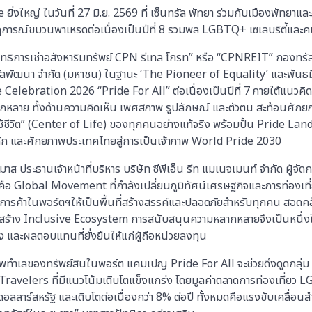
ิ่งใหญ่ ในวันที่ 27 มิ.ย. 2569 ที่ เซ็นทรัล พัทยา ร่วมกับเมืองพัทยาแล
การณ์ขบวนพาเหรดต่อเนื่องเป็นปีที่ 8 รวมพล LGBTQ+ เซเลบริตี้และค
สิทธิการเช่าอสังหาริมทรัพย์ CPN รีเทล โกรท” หรือ “CPNREIT” กองทร
ทรัลพัฒนา จำกัด (มหาชน) ในฐานะ ‘The Pioneer of Equality’ และพัน
 Celebration 2026 “Pride For All” ต่อเนื่องเป็นปีที่ 7 ภายใต้แนวค
ากหลาย ทั้งด้านความคิดเห็น เพศสภาพ รูปลักษณ์ และตัวตน สะท้อนศัก
้ชีวิต” (Center of Life) ของทุกคนอย่างแท้จริง พร้อมปั้น Pride La
กคัก และศักยภาพประเทศไทยสู่การเป็นเจ้าภาพ World Pride 2030
มาส ประธานเจ้าหน้าที่บริหาร บริษัท ซีพีเอ็น รีท แมเนจเมนท์ จำกัด ผู้
 คือ Global Movement ที่กำลังเปลี่ยนภูมิทัศน์เศรษฐกิจและการท่อง
ูนย์การค้าในพอร์ตฯให้เป็นพื้นที่สร้างสรรค์และปลอดภัยสำหรับทุกคน สอด
มุ่งสร้าง Inclusive Ecosystem การสนับสนุนความหลากหลายจึงเป็นหนึ่
 และผลตอบแทนที่ยั่งยืนให้แก่ผู้ถือหน่วยลงทุน
าพทำเลของทรัพย์สินในพอร์ต แคมเปญ Pride For All จะช่วยดึงดูดกล
 Travelers ที่มีแนวโน้มเติบโตแข็งแกร่ง โดยมูลค่าตลาดการท่องเที่ย
อลลาร์สหรัฐ และเติบโตต่อเนื่องกว่า 8% ต่อปี ทั้งหมดคือแรงขับเคลื่อ