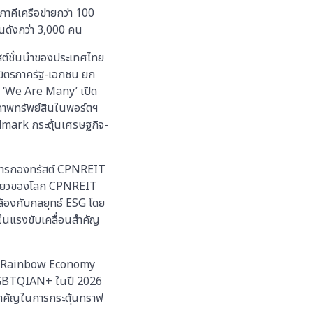
ะภาคีเครือข่ายกว่า 100
นดังกว่า 3,000 คน
ัสต์ชั้นนำของประเทศไทย
ธมิตรภาครัฐ-เอกชน ยก
ิด ‘We Are Many’ เปิด
ยภาพทรัพย์สินในพอร์ตฯ
ndmark กระตุ้นเศรษฐกิจ-
จัดการกองทรัสต์ CPNREIT
เที่ยวของโลก CPNREIT
คล้องกับกลยุทธ์ ESG โดย
งในแรงขับเคลื่อนสำคัญ
ุ่ม Rainbow Economy
ว LGBTQIAN+ ในปี 2026
นสำคัญในการกระตุ้นทราฟ