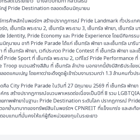
รัสต์ในระยะยาว” นางสาวปัทมิกา กล่าวเสริม
ักสู่ Pride Destination ตลอดเดือนมิถุนายน
ย์การค้าหลักในพอร์ตฯ สร้างปรากฏการณ์ Pride Landmark ทั่วประเทศ อาท
อร์ต, เซ็นทรัล พระราม 2, เซ็นทรัล พระราม 3, เซ็นทรัล พัทยา, เซ็นทรัล 
 Pride Identity, Pride Economy และ Pride Experience โดยมีกิจก
ิถุนายน อาทิ Pride Parade ได้แก่ เซ็นทรัล พัทยา และเซ็นทรัล มารีนา
 ที่ เซ็นทรัล พัทยา, เวทีประกวด Pride Contest ที่ เซ็นทรัล พัทยา และเซ
้ Pride Sport ที่ เซ็นทรัล พระราม 2, เวทีโชว์ Pride Performance ที่ เ
e Troop ขบวนสร้างสีสัน ที่ เซ็นทรัล ลำปาง นอกจากนี้ยังมีสิทธิประโยชน์
อดแคมเปญ โดยคาดว่าจะดึงดูดผู้เข้าร่วมงานรวมกว่า 1.3 ล้านคนทั่วปร
ดคือ City Pride Parade ในวันที่ 27 มิถุนายน 2569 ที่ เซ็นทรัล พัทยา
องค์กร สร้างปรากฏการณ์ขบวนพาเหรดต่อเนื่องเป็นปีที่ 8 รวม LGBTQIA
ศักยภาพพัทยาในฐานะ Pride Destination ระดับโลก ปรากฏการณ์ Pr
้ ตอกย้ำบทบาทของทรัพย์สินในพอร์ตฯ CPNREIT ที่แข็งแกร่ง และสะท
ลตอบแทนที่มั่นคงให้แก่ผู้ถือหน่วยลงทุนในระยะยาว