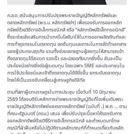
ก.ล.ต. สนับสนุนการปรับปรุงพระราชบัญญัติหลักทรัพย์และ
ตลาดหลักทรัพย์ (พ.ร.บ. หลักทรัพย์ฯ) เพื่อรองรับการออกหลัก
ทรัพย์ด้วยวิธีทางอิเล็กทรอนิกส์ หรือ “หลักทรัพย์อิเล็กทรอนิกส์”
ซึ่งจะช่วยส่งเสริมการนำเทคโนโลยีมาใช้ในการออกผลิตภัณฑ์และ
การทำธุรกรรมในตลาดทุน ลดต้นทุนและภาระในการจัดทำเอกสาร
ของผู้ประกอบธุรกิจ รวมทั้งช่วยขยายฐานผู้ลงทุนให้สามารถเข้า
ถึงตลาดทุนได้สะดวก รวดเร็ว และปลอดภัยมากยิ่งขึ้น อันจะเป็น
ประโยชน์อย่างยิ่งต่อผู้ระดมทุน โดยเฉพาะ SME และประชาชนใน
การใช้ประโยชน์และเข้าถึงตลาดทุนได้ดียิ่งขึ้น ยกระดับตลาดทุน
ไทยให้เป็นแรงขับเคลื่อนสู่เศรษฐกิจดิจิทัล
ตามที่สภาผู้แทนราษฎรในการประชุม เมื่อวันที่ 10 มิถุนายน
2569 ได้ลงมติรับหลักการร่างพระราชบัญญัติแก้ไขเพิ่มเติมพระ
ราชบัญญัติหลักทรัพย์และตลาดหลักทรัพย์ (ฉบับที่ ..) พ.ศ. … ตาม
ที่คณะรัฐมนตรี (ครม.) เสนอ เพื่อปรับปรุงเนื้อหาให้รองรับการ
ออกหลักทรัพย์ด้วยวิซึธีทางอิเล็กทรอนิกส์ และกำหนดบทโทษ
กรณีที่ฝ่าฝืนหรือไม่ปฏิบัติตามหลักเกณฑ์ที่กำหนดเกี่ยวกับหลัก