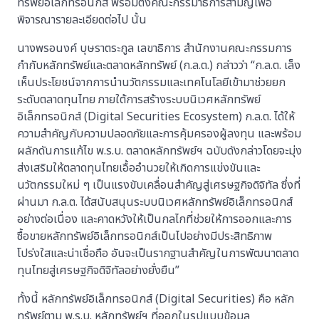
ทรัพย์อิเล็กทรอนิกส์ พร้อมตั้งคณะกรรมาธิการสามัญเพื่อ
พิจารณารายละเอียดต่อไป นั้น
นางพรอนงค์ บุษราตระกูล เลขาธิการ สำนักงานคณะกรรมการ
กำกับหลักทรัพย์และตลาดหลักทรัพย์ (ก.ล.ต.) กล่าวว่า “ก.ล.ต. เล็ง
เห็นประโยชน์จากการนำนวัตกรรมและเทคโนโลยีเข้ามาช่วยยก
ระดับตลาดทุนไทย ภายใต้การสร้างระบบนิเวศหลักทรัพย์
อิเล็กทรอนิกส์ (Digital Securities Ecosystem) ก.ล.ต. ได้ให้
ความสำคัญกับความปลอดภัยและการคุ้มครองผู้ลงทุน และพร้อม
ผลักดันการแก้ไข พ.ร.บ. ตลาดหลักทรัพย์ฯ ฉบับดังกล่าวโดยจะมุ่ง
ส่งเสริมให้ตลาดทุนไทยเอื้ออำนวยให้เกิดการแข่งขันและ
นวัตกรรมใหม่ ๆ เป็นแรงขับเคลื่อนสำคัญสู่เศรษฐกิจดิจิทัล ซึ่งที่
ผ่านมา ก.ล.ต. ได้สนับสนุนระบบนิเวศหลักทรัพย์อิเล็กทรอนิกส์
อย่างต่อเนื่อง และคาดหวังให้เป็นกลไกที่ช่วยให้การออกและการ
ซื้อขายหลักทรัพย์อิเล็กทรอนิกส์เป็นไปอย่างมีประสิทธิภาพ
โปร่งใสและน่าเชื่อถือ อันจะเป็นรากฐานสำคัญในการพัฒนาตลาด
ทุนไทยสู่เศรษฐกิจดิจิทัลอย่างยั่งยืน”
ทั้งนี้ หลักทรัพย์อิเล็กทรอนิกส์ (Digital Securities) คือ หลัก
ทรัพย์ตาม พ.ร.บ. หลักทรัพย์ฯ ที่ออกในรูปแบบข้อมูล