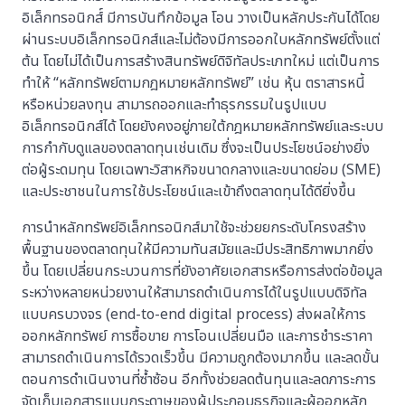
อิเล็กทรอนิกส์์ มีการบันทึกข้อมูล โอน วางเป็นหลักประกันได้โดย
ผ่านระบบอิเล็กทรอนิกส์และไม่ต้องมีการออกใบหลักทรัพย์ตั้งแต่
ต้น โดยไม่ได้เป็นการสร้างสินทรัพย์ดิจิทัลประเภทใหม่ แต่เป็นการ
ทำให้ “หลักทรัพย์ตามกฎหมายหลักทรัพย์” เช่น หุ้น ตราสารหนี้
หรือหน่วยลงทุน สามารถออกและทำธุรกรรมในรูปแบบ
อิเล็กทรอนิกส์ได้ โดยยังคงอยู่ภายใต้กฎหมายหลักทรัพย์และระบบ
การกำกับดูแลของตลาดทุนเช่นเดิม ซึ่งจะเป็นประโยชน์อย่างยิ่ง
ต่อผู้ระดมทุน โดยเฉพาะวิสาหกิจขนาดกลางและขนาดย่อม (SME)
และประชาชนในการใช้ประโยชน์และเข้าถึงตลาดทุนได้ดียิ่งขึ้น
การนำหลักทรัพย์อิเล็กทรอนิกส์มาใช้จะช่วยยกระดับโครงสร้าง
พื้นฐานของตลาดทุนให้มีความทันสมัยและมีประสิทธิภาพมากยิ่ง
ขึ้น โดยเปลี่ยนกระบวนการที่ยังอาศัยเอกสารหรือการส่งต่อข้อมูล
ระหว่างหลายหน่วยงานให้สามารถดำเนินการได้ในรูปแบบดิจิทัล
แบบครบวงจร (end-to-end digital process) ส่งผลให้การ
ออกหลักทรัพย์ การซื้อขาย การโอนเปลี่ยนมือ และการชำระราคา
สามารถดำเนินการได้รวดเร็วขึ้น มีความถูกต้องมากขึ้น และลดขั้น
ตอนการดำเนินงานที่ซ้ำซ้อน อีกทั้งช่วยลดต้นทุนและลดภาระการ
จัดเก็บเอกสารแบบกระดาษของผู้ประกอบธุรกิจและผู้ออกหลัก