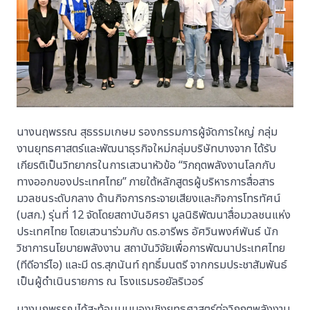
นางนฤพรรณ สุธรรมเกษม รองกรรมการผู้จัดการใหญ่ กลุ่ม
งานยุทธศาสตร์และพัฒนาธุรกิจใหม่กลุ่มบริษัทบางจาก ได้รับ
เกียรติเป็นวิทยากรในการเสวนาหัวข้อ “วิกฤตพลังงานโลกกับ
ทางออกของประเทศไทย” ภายใต้หลักสูตรผู้บริหารการสื่อสาร
มวลชนระดับกลาง ด้านกิจการกระจายเสียงและกิจการโทรทัศน์
(บสก.) รุ่นที่ 12 จัดโดยสถาบันอิศรา มูลนิธิพัฒนาสื่อมวลชนแห่ง
ประเทศไทย โดยเสวนาร่วมกับ ดร.อารีพร อัศวินพงศ์พันธ์ นัก
วิชาการนโยบายพลังงาน สถาบันวิจัยเพื่อการพัฒนาประเทศไทย
(ทีดีอาร์ไอ) และมี ดร.สุภนันท์ ฤทธิ์มนตรี จากกรมประชาสัมพันธ์
เป็นผู้ดำเนินรายการ ณ โรงแรมรอยัลริเวอร์
นางนฤพรรณได้สะท้อนมุมมองเชิงยุทธศาสตร์ต่อวิกฤตพลังงาน