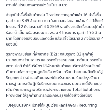
ความได้เปรียบทางการแข่งขันในระยะยาว
ล่าสุดมีคำสั่งซื้อสินค้ากลุ่ม Trading จากลูกค้าแล้ว 16 คําสั่งซื้อ
มูลค่ารวม 3.49 ล้านบาท คาดว่าจะทยอยส่งมอบแล้วเสร็จได้ตั้งแต่
ไตรมาสที่ 2 ถึงไตรมาสที่ 4 ปี 2569 รวมถึงงานติดตั้งระบบตู้ทำน้ำ
ร้อน-น้ำเย็น พร้อมระบบกรองรวม 4 โครงการ มูลค่า 1.96 ล้าน
บาท โดยทยอยส่งมอบและติดตั้ง แล้วเสร็จไตรมาส 2 ถึงไตรมาส 4
ของปีนี้
ธุรกิจพาณิชย์และที่พักอาศัย (B2) : กลุ่มธุรกิจ B2 ลูกค้าผู้
ประกอบการร้านอาหาร และธุรกิจโรงแรม กลับมาดำเนินธุรกิจใน
สภาวะปกติ ทำให้บริษัทฯ ได้พัฒนาสินค้าและบริการให้ตอบโจทย์
กับความต้องการฐานลูกค้าเดิม พร้อมเตรียมนำเสนอผลิตภัณฑ์สู่
Segment ใหม่ และพัฒนาซอฟต์แวร์ระบบงานซ่อมบำรุงรักษา
มาตรฐานการเป็นผู้ให้บริการแบบครบวงจร นอกจากนี้ยังคงมุ่ง
เน้นรักษามาตรฐานบริการหลังการขายแบบ Total Solutions
Provider ให้ลูกค้าสามารถประกอบธุรกิจได้อย่างต่อเนื่อง
“ปัจจุบันบริษัทฯ มีรายได้หมุนเวียนหลักลักษณะ Recurring