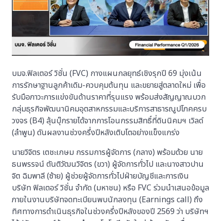
บมจ.ฟิลเตอร์ วิชั่น (FVC) กางแผนกลยุทธ์เชิงรุกปี 69 มุ่งเน้น
การรักษาฐานลูกค้าเดิม-ควบคุมต้นทุน และขยายสู่ตลาดใหม่ เพื่อ
รับมือภาวะการแข่งขันด้านราคาที่รุนแรง พร้อมส่งสัญญาณบวก
กลุ่มธุรกิจพัฒนานิคมอุตสาหกรรมและบริการสาธารณูปโภคครบ
วงจร (B4) ลุ้นบุ๊กรายได้จากการโอนกรรมสิทธิ์ที่ดินนิคมฯ เวิลด์
(ลำพูน) ดันผลงานช่วงครึ่งปีหลังเติบโตอย่างแข็งแกร่ง
นายวิจิตร เตชะเกษม กรรมการผู้จัดการ (กลาง) พร้อมด้วย นาย
ธนพรรจน์ ตันติวัฒนวิจิตร (ขวา) ผู้จัดการทั่วไป และนางสาวปาน
จิต ฉิมพาลี (ซ้าย) ผู้ช่วยผู้จัดการทั่วไปฝ่ายบัญชีและการเงิน
บริษัท ฟิลเตอร์ วิชั่น จำกัด (มหาชน) หรือ FVC ร่วมนำเสนอข้อมูล
ภายในงานบริษัทจดทะเบียนพบนักลงทุน (Earnings call) ถึง
ทิศทางการดำเนินธุรกิจในช่วงครึ่งปีหลังของปี 2569 ว่า บริษัทฯ