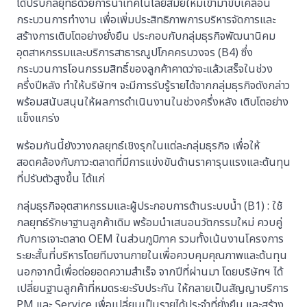
ได้ปรับกลยุทธ์ด้วยการนำเทคโนโลยีสมัยใหม่เข้ามาขับเคลื่อน
กระบวนการทำงาน เพื่อเพิ่มประสิทธิภาพการบริหารจัดการและ
สร้างการเติบโตอย่างยั่งยืน ประกอบกับกลุ่มธุรกิจพัฒนานิคม
อุตสาหกรรมและบริการสาธารณูปโภคครบวงจร (B4) ซึ่ง
กระบวนการโอนกรรมสิทธิ์ของลูกค้าคาดว่าจะแล้วเสร็จในช่วง
ครึ่งปีหลัง ทำให้บริษัทฯ จะมีการรับรู้รายได้จากกลุ่มธุรกิจดังกล่าว
พร้อมสนับสนุนให้ผลการดำเนินงานในช่วงครึ่งหลัง เติบโตอย่าง
แข็งแกร่ง
พร้อมกันนี้ยังวางกลยุทธ์เชิงรุกในแต่ละกลุ่มธุรกิจ เพื่อให้
สอดคล้องกับภาวะตลาดที่มีการแข่งขันด้านราคารุนแรงและต้นทุน
ที่ปรับตัวสูงขึ้น ได้แก่
กลุ่มธุรกิจอุตสาหกรรมและผู้ประกอบการด้านระบบน้ำ (B1) : ใช้
กลยุทธ์รักษาฐานลูกค้าเดิม พร้อมนำเสนอนวัตกรรมใหม่ ควบคู่
กับการเจาะตลาด OEM ในส่วนภูมิภาค รวมทั้งเน้นงานโครงการ
ระยะสั้นที่บริหารโดยทีมงานภายในเพื่อควบคุมคุณภาพและต้นทุน
นอกจากนี้เพื่อต่อยอดความสำเร็จ จากปีที่ผ่านมา โดยบริษัทฯ ได้
เปลี่ยนฐานลูกค้าที่หมดระยะรับประกัน ให้กลายเป็นสัญญาบริการ
PM และ Service เพื่อเปลี่ยนเป็นรายได้ประจำที่ยั่งยืน และสร้าง