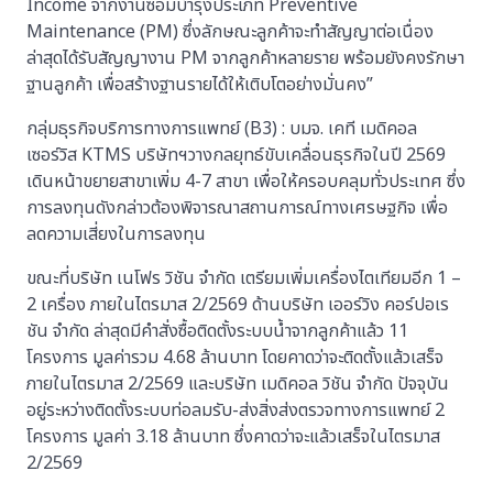
Income จากงานซ่อมบํารุงประเภท Preventive
Maintenance (PM) ซึ่งลักษณะลูกค้าจะทำสัญญาต่อเนื่อง
ล่าสุดได้รับสัญญางาน PM จากลูกค้าหลายราย พร้อมยังคงรักษา
ฐานลูกค้า เพื่อสร้างฐานรายได้ให้เติบโตอย่างมั่นคง”
กลุ่มธุรกิจบริการทางการแพทย์ (B3) : บมจ. เคที เมดิคอล
เซอร์วิส KTMS บริษัทฯวางกลยุทธ์ขับเคลื่อนธุรกิจในปี 2569
เดินหน้าขยายสาขาเพิ่ม 4-7 สาขา เพื่อให้ครอบคลุมทั่วประเทศ ซึ่ง
การลงทุนดังกล่าวต้องพิจารณาสถานการณ์ทางเศรษฐกิจ เพื่อ
ลดความเสี่ยงในการลงทุน
ขณะที่บริษัท เนโฟร วิชัน จำกัด เตรียมเพิ่มเครื่องไตเทียมอีก 1 –
2 เครื่อง ภายในไตรมาส 2/2569 ด้านบริษัท เออร์วิง คอร์ปอเร
ชัน จำกัด ล่าสุดมีคำสั่งซื้อติดตั้งระบบน้ำจากลูกค้าแล้ว 11
โครงการ มูลค่ารวม 4.68 ล้านบาท โดยคาดว่าจะติดตั้งแล้วเสร็จ
ภายในไตรมาส 2/2569 และบริษัท เมดิคอล วิชัน จำกัด ปัจจุบัน
อยู่ระหว่างติดตั้งระบบท่อลมรับ-ส่งสิ่งส่งตรวจทางการแพทย์ 2
โครงการ มูลค่า 3.18 ล้านบาท ซึ่งคาดว่าจะแล้วเสร็จในไตรมาส
2/2569