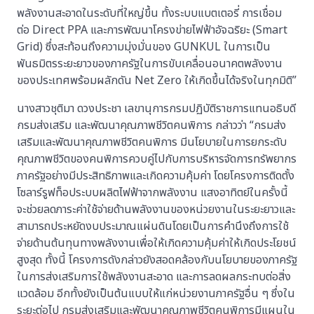
พลังงานสะอาดในระดับที่ใหญ่ขึ้น ทั้งระบบแบตเตอรี่ การเชื่อม
ต่อ Direct PPA และการพัฒนาโครงข่ายไฟฟ้าอัจฉริยะ (Smart
Grid) ซึ่งสะท้อนถึงความมุ่งมั่นของ GUNKUL ในการเป็น
พันธมิตรระยะยาวของภาครัฐในการขับเคลื่อนอนาคตพลังงาน
ของประเทศพร้อมผลักดัน Net Zero ให้เกิดขึ้นได้จริงในทุกมิติ”
นางสาวชุติมา ดวงประชา เลขานุการกรมปฏิบัติราชการแทนอธิบดี
กรมส่งเสริม และพัฒนาคุณภาพชีวิตคนพิการ กล่าวว่า “กรมส่ง
เสริมและพัฒนาคุณภาพชีวิตคนพิการ มีนโยบายในการยกระดับ
คุณภาพชีวิตของคนพิการควบคู่ไปกับการบริหารจัดการทรัพยากร
ภาครัฐอย่างมีประสิทธิภาพและเกิดความคุ้มค่า โดยโครงการติดตั้ง
โซลาร์รูฟท็อประบบผลิตไฟฟ้าจากพลังงาน แสงอาทิตย์ในครั้งนี้
จะช่วยลดภาระค่าใช้จ่ายด้านพลังงานของหน่วยงานในระยะยาวและ
สามารถประหยัดงบประมาณแผ่นดินโดยเป็นการคำนึงถึงการใช้
จ่ายด้านต้นทุนทางพลังงานเพื่อให้เกิดความคุ้มค่าให้เกิดประโยชน์
สูงสุด ทั้งนี้ โครงการดังกล่าวยังสอดคล้องกับนโยบายของภาครัฐ
ในการส่งเสริมการใช้พลังงานสะอาด และการลดผลกระทบต่อสิ่ง
แวดล้อม อีกทั้งยังเป็นต้นแบบให้แก่หน่วยงานภาครัฐอื่น ๆ ซึ่งใน
ระยะต่อไป กรมส่งเสริมและพัฒนาคุณภาพชีวิตคนพิการมีแผนใน