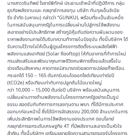
นางสาววรินทิพย์ โรซาร์พิทักษ์ ประธานเจ้าหน้าที่ปฏิบัติการ กลุ่ม
ธุรกิจพลังงานและ กลยุทธ์การลงทุน บริษัท กันกุลเอ็นจิเนีย
ริ่ง จำกัด (มหาชน) กล่าวว่า “GUNKUL พร้อมที่จะเป็นส่วนหนึ่ง
ในการสนับสนุนภาครัฐในการเปลี่ยนผ่านไปสู่การใช้พลังงาน
สะอาดอย่างมีประสิทธิภาพ สร้างภูมิคุ้มกันต่อความผันผวนของ
ราคาพลังงานภายใต้บริบทความท้าทายในปัจจุบัน ทั้งนี้บริษัทฯ ได้
รับความไว้วางใจให้เป็นผู้ดูแลโครงการติดตั้งระบบผลิตไฟฟ้า
พลังงานแสงอาทิตย์ (Solar Rooftop) ให้กับอาคารที่ทำการใหม่
กรมส่งเสริมและพัฒนาคุณภาพชีวิตคนพิการซึ่งจะแล้วเสร็จใน
ช่วงเดือนสิงหาคม คาดการณ์สามารถช่วยลดการปล่อยก๊าซเรือน
กระจกได้ 150 – 165 ตันคาร์บอนไดออกไซด์เทียบเท่าต่อปี
(tCO2e) หรือเทียบเท่ากับการปลูกต้นไม้ขนาดใหญ่
กว่า 10,000 – 15,000 ต้นต่อปี บริษัทฯ พร้อมสนับสนุนการ
เปลี่ยนผ่านทางด้านพลังงานในโครงการภาครัฐอย่างเป็นรูป
ธรรม สอดรับกับทิศทางการลงทุนตาม พรก. ที่ได้มีการประกาศ
ออกมาก่อนหน้านี้ ซึ่งได้มีการจัดสรรงบ 200,000 ล้านบาทในการ
เพิ่มประสิทธิภาพในการใช้พลังงานของประเทศ ตอบโจทย์
กลยุทธ์การยกระดับเศรษฐกิจ 4T ที่มีพลังงานสะอาดเป็นหัวใจ
สำคัญ ทั้งนี้บริษัทฯ เตรียมขยายขีดความสามารถรองรับโครงการ