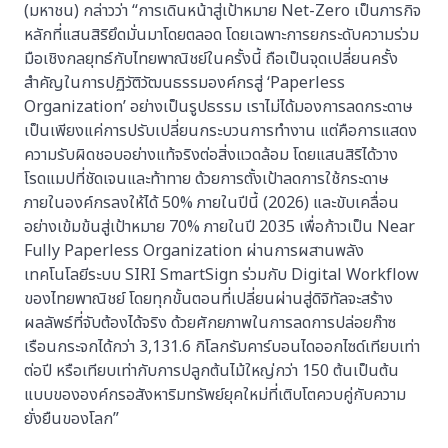
(มหาชน) กล่าวว่า “การเดินหน้าสู่เป้าหมาย Net-Zero เป็นภารกิจ
หลักที่แสนสิริยึดมั่นมาโดยตลอด โดยเฉพาะการยกระดับความร่วม
มือเชิงกลยุทธ์กับไทยพาณิชย์ในครั้งนี้ ถือเป็นจุดเปลี่ยนครั้ง
สำคัญในการปฏิวัติวัฒนธรรมองค์กรสู่ ‘Paperless
Organization’ อย่างเป็นรูปธรรม เราไม่ได้มองการลดกระดาษ
เป็นเพียงแค่การปรับเปลี่ยนกระบวนการทำงาน แต่คือการแสดง
ความรับผิดชอบอย่างแท้จริงต่อสิ่งแวดล้อม โดยแสนสิริได้วาง
โรดแมปที่ชัดเจนและท้าทาย ด้วยการตั้งเป้าลดการใช้กระดาษ
ภายในองค์กรลงให้ได้ 50% ภายในปีนี้ (2026) และขับเคลื่อน
อย่างเข้มข้นสู่เป้าหมาย 70% ภายในปี 2035 เพื่อก้าวเป็น Near
Fully Paperless Organization ผ่านการผสานพลัง
เทคโนโลยีระบบ SIRI SmartSign ร่วมกับ Digital Workflow
ของไทยพาณิชย์ โดยทุกขั้นตอนที่เปลี่ยนผ่านสู่ดิจิทัลจะสร้าง
ผลลัพธ์ที่จับต้องได้จริง ด้วยศักยภาพในการลดการปล่อยก๊าซ
เรือนกระจกได้กว่า 3,131.6 กิโลกรัมคาร์บอนไดออกไซด์เทียบเท่า
ต่อปี หรือเทียบเท่ากับการปลูกต้นไม้ใหญ่กว่า 150 ต้นเป็นต้น
แบบขององค์กรอสังหาริมทรัพย์ยุคใหม่ที่เติบโตควบคู่กับความ
ยั่งยืนของโลก”