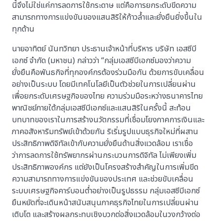
นี้จึงไม่ใช่แค่การลดการใช้กระดาษ แต่คือการยกระดับขีดความ
สามารถทางการแข่งขันของแสนสิริให้ก้าวล้ำและยั่งยืนยิ่งขึ้นใน
ทุกด้าน
นายอาทิตย์ นันทวิทยา ประธานเจ้าหน้าที่บริหาร บริษัท เอสซีบี
เอกซ์ จำกัด (มหาชน) กล่าวว่า “กลุ่มเอสซีบีเอกซ์มองว่าความ
ยั่งยืนคือพันธกิจที่ทุกองค์กรต้องร่วมมือกัน ด้วยการขับเคลื่อน
อย่างเป็นระบบ โดยมีเทคโนโลยีเป็นตัวช่วยในการเปลี่ยนผ่าน
เพื่อยกระดับเศรษฐกิจของไทย ความร่วมมือระหว่างธนาคารไทย
พาณิชย์ภายใต้กลุ่มเอสซีบีเอกซ์และแสนสิริในครั้งนี้ สะท้อน
บทบาทของเราในการสร้างนวัตกรรมที่เชื่อมโยงภาคการเงินและ
ภาคอสังหาริมทรัพย์เข้าด้วยกัน ริเริ่มรูปแบบธุรกิจใหม่ที่ผสาน
ประสิทธิภาพดิจิทัลเข้ากับความยั่งยืนด้านสิ่งแวดล้อม เราเชื่อ
ว่าการลดการใช้ทรัพยากรผ่านกระบวนการดิจิทัล ไม่เพียงเพิ่ม
ประสิทธิภาพองค์กร แต่ยังเป็นโครงสร้างสำคัญในการเพิ่มขีด
ความสามารถทางการแข่งขันของประเทศ และช่วยขับเคลื่อน
ระบบเศรษฐกิจคาร์บอนต่ำอย่างเป็นรูปธรรม กลุ่มเอสซีบีเอกซ์
ยืนหยัดที่จะเดินหน้าสนับสนุนภาคธุรกิจไทยในการเปลี่ยนผ่าน
เติบโต และสร้างผลกระทบเชิงบวกต่อสิ่งแวดล้อมในวงกว้างต่อ