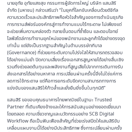
นายอุทัย อุทัยแสงสุข กรรมการผู้จัดการใหญ่ บริษัท แสนสิริ
จำกัด (มหาชน) กล่าวเสริมว่า “ในยุคที่โลกขับเคลื่อนด้วยดิจิทัล
ความรวดเร็วและประสิทธิภาพคือหัวใจสำคัญของการดำเนินธุรกิจ
การทรานส์ฟอร์มองค์กรสู่การทำงานแบบไร้กระดาษ ไม่เพียงแต่
จะช่วยเพิ่มความคล่องตัว ทลายขั้นตอนที่ซ้ำซ้อน และตอบโจทย์
ไลฟ์สไตล์การทำงานยุคใหม่ของพนักงานและลูกค้าได้อย่างตรงจุด
เท่านั้น แต่ยังเป็นรากฐานสำคัญในด้านบรรษัทภิบาล
(Governance) ที่ช่วยยกระดับความโปร่งใสให้สามารถตรวจสอบ
ได้อย่างแม่นยำ ปิดความเสี่ยงเรื่องเอกสารสูญหายได้อย่างสิ้นเชิง
รวมถึงช่วยลดต้นทุนและพลังงานที่สูญเสียไปจากการเดินทางรับ
ส่งเอกสารได้อย่างมหาศาล การเปลี่ยนผ่านครั้งนี้จึงไม่ใช่แค่การ
ลดการใช้กระดาษ แต่คือการยกระดับขีดความสามารถทางการ
แข่งขันของแสนสิริให้ก้าวล้ำและยั่งยืนยิ่งขึ้นในทุกมิติ”
แสนสิริ ขอขอบคุณธนาคารไทยพาณิชย์ในฐานะ Trusted
Partner ที่เดินเคียงข้างและให้การสนับสนุนอย่างยอดเยี่ยมมา
โดยตลอด ความเชี่ยวชาญและนวัตกรรมอย่าง SCB Digital
Workflow ถือเป็นฟันเฟืองสำคัญที่ช่วยเร่งสปีดให้แสนสิริขับ
เคลื่อนแผนงานนี้ได้อย่างมีประสิทธิภาพ ซึ่งการเปลี่ยนผ่านครั้ง