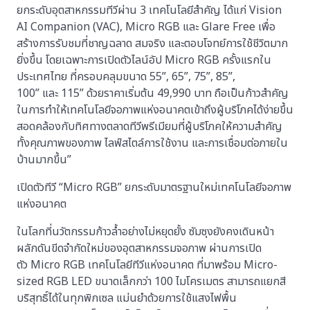
ยกระดับอุตสาหกรรมทีวีผ่าน 3 เทคโนโลยีสำคัญ ได้แก่ Vision
AI Companion (VAC), Micro RGB และ Glare Free เพื่อ
สร้างการรับชมที่ชาญฉลาด สมจริง และตอบโจทย์การใช้ชีวิตมาก
ยิ่งขึ้น โดยเฉพาะการเปิดตัวไลน์อัป Micro RGB ครั้งแรกใน
ประเทศไทย ที่ครอบคลุมขนาด 55”, 65”, 75”, 85”,
100” และ 115” ด้วยราคาเริ่มต้น 49,990 บาท ถือเป็นก้าวสำคัญ
ในการทำให้เทคโนโลยีจอภาพแห่งอนาคตเข้าถึงผู้บริโภคได้ง่ายขึ้น
สอดคล้องกับทิศทางตลาดทีวีพรีเมียมที่ผู้บริโภคให้ความสำคัญ
ทั้งคุณภาพของภาพ ไลฟ์สไตล์การใช้งาน และการเชื่อมต่อภายใน
บ้านมากขึ้น”
เปิดตัวทีวี “Micro RGB” ยกระดับมาตรฐานใหม่เทคโนโลยีจอภาพ
แห่งอนาคต
ในโลกที่นวัตกรรมก้าวล้ำอย่างไม่หยุดยั้ง ซัมซุงยังคงเดินหน้า
ผลักดันขีดจำกัดใหม่ของอุตสาหกรรมจอภาพ ผ่านการเปิด
ตัว Micro RGB เทคโนโลยีทีวีแห่งอนาคต ที่มาพร้อม Micro-
sized RGB LED ขนาดเล็กกว่า 100 ไมโครเมตร สามารถแยกสี
บริสุทธิ์ได้ในทุกพิกเซล แม่นยำด้วยการใช้แสงไฟพื้น