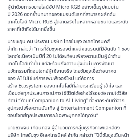
ผู้นำด้วยการขยายไลน์อัป Micro RGB อย่างเต็มรูปแบบใน
ปี 2026 ตอกย้ำบทบาทของแบรนด์แรกที่สามารถผลักดัน
เทคโนโลยี Micro RGB สู่ตลาดจริงในหลากหลายขนาดและระดับ
ราคาที่เข้าถึงได้มากยิ่งขึ้น
นายเซยุน คิม ประธาน บริษัท ไทยซัมซุง อิเลคโทรนิคส์
จำกัด กล่าวว่า “การที่ซัมซุงครองตำแหน่งแบรนด์ทีวีอันดับ 1 ของ
โลกต่อเนื่องเป็นปีที่ 20 ไม่ได้สะท้อนเพียงความเป็นผู้นำด้าน
เทคโนโลยีเท่านั้น แต่สะท้อนถึงความมุ่งมั่นในการพัฒนา
นวัตกรรมที่ตอบโจทย์ผู้ใช้งานจริง โดยซัมซุงเชื่อว่าอนาคต
ของ AI ไม่ใช่แค่การเพิ่มฟีเจอร์ใหม่ แต่คือการ
สร้าง Ecosystem ของเทคโนโลยีที่สามารถเรียนรู้ เข้าใจ และ
เชื่อมต่อทุกประสบการณ์การใช้ชีวิตได้อย่างไร้รอยต่อ ภายใต้วิสัย
ทัศน์ “Your Companion to AI Living” ที่จะยกระดับทีวีจาก
อุปกรณ์เพื่อความบันเทิง สู่ Entertainment Companion ที่
ตอบโจทย์ทุกประสบการณ์เฉพาะบุคคลได้ทุกวัน”
นายชวพจน์ เทียนทอง ผู้อำนวยการกลุ่มธุรกิจภาพและเสียง
บริษัท ไทยซัมซุง อิเลคโทรนิคส์ จำกัด กล่าวว่า “ปีนี้ซัมซุงเดินหน้า