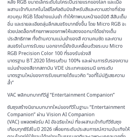
หลัง RGB ขนาดเล็กระดับไมโครเป็นรายแรกของโลก และเมื่อ
ผสานเข้ากับเทคโนโลยีโลคัลดิมมิงสำหรับสีและความสว่างที่ช่วย
ควบคุม RGB ได้อย่างแม่นยำ ทำให้ภาพบนหน้าจอมีมิติ สีสันเต็ม
อิ่ม และรายละเอียดลุ่มลึกสมจริงมากยิ่งขึ้น โดย Micro RGB จะ
ช่วยปลดล็อกศักยภาพของภาพให้แสดงออกมาได้อย่างเต็ม
ประสิทธิภาพ ทั้งด้านความแม่นยำของสี ความคมชัด และความ
สมจริงในการรับชม นอกจากนี้ยังขับเคลื่อนด้วยระบบ Micro
RGB Precision Color 100 ที่รองรับช่วงสี
มาตรฐาน BT.2020 ได้ครบถ้วน 100% และผ่านการรับรองความ
แม่นยำของสีจากสถาบัน VDE ประเทศเยอรมนี ยกระดับ
มาตรฐานใหม่ของการรับชมภายใต้แนวคิด “จอที่ไม่ปฏิเสธความ
ล้ำ”
VAC พลิกบทบาททีวีสู่ “Entertainment Companion”
ซัมซุงสร้างนิยามบทบาทใหม่ของทีวีในฐานะ “Entertainment
Companion” ผ่าน Vision AI Companion
(VAC) แพลตฟอร์ม AI อัจฉริยะใหม่ ที่จะผสานเข้ากับทีวีซัมซุง
เกือบทุกซีรีส์ในปี 2026 เพื่อยกระดับประสบการณ์ความบันเทิงให้
ตอบโจทย์ผู้ใช้งานได้อย่างเป็นธรรมชาติและเฉพาะบุคคลมากยิ่ง