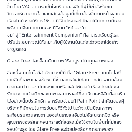
ขึ้น โดย VAC สามารถเข้าใจบริบทของสิ่งที่ผู้ใช้กำลังรับชม
วิเคราะห์ความสนใจ และแสดงข้อมูลที่เกี่ยวข้องขึ้นบนหน้าจอแบบ
เรียลไทม์ ช่วยให้การใช้งานทีวีลื่นไหลและโต้ตอบได้มากกว่าที่เคย
พร้อมเปลี่ยนบทบาทของทีวีจาก “หน้าจอรับ
ชม” สู่ “Entertainment Companion” ที่สามารถเรียนรู้และ
ปรับประสบการณ์ให้เหมาะกับผู้ใช้งานในแต่ละช่วงเวลาได้อย่าง
ชาญฉลาด
Glare Free ปลดล็อกศักยภาพให้สมบูรณ์ในทุกสภาพแสง
อีกหนึ่งเทคโนโลยีสำคัญของปีนี้ คือ “Glare Free” เทคโนโลยี
เอกสิทธิ์เฉพาะของซัมซุง ที่ช่วยลดแสงสะท้อนจากสภาพแวดล้อม
ภายนอก ไม่ว่าจะเป็นแสงแดดหรือแสงไฟภายในห้อง โดยยังคง
รักษาความดำสนิทของภาพ คอนทราสต์ที่คมชัด และสีสันที่สมจริง
ได้อย่างเต็มประสิทธิภาพ พร้อมช่วยแก้ Pain Point สำคัญของผู้
บริโภคที่มักพบในการรับชมทีวีทั่วไป ไม่ว่าจะเป็นปัญหาภาพ
สะท้อนรบกวนสายตา มองเห็นรายละเอียดไม่ชัดในฉากมืด หรือ
คุณภาพของสีและคอนทราสต์ที่ลดลงเมื่อใช้งานในพื้นที่ที่มีแสง
รอบข้างสูง โดย Glare Free จะช่วยปลดล็อกศักยภาพของ