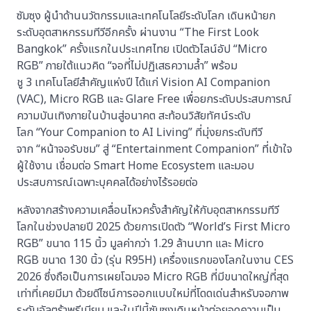
ซัมซุง ผู้นำด้านนวัตกรรมและเทคโนโลยีระดับโลก เดินหน้ายก
ระดับอุตสาหกรรมทีวีอีกครั้ง ผ่านงาน “The First Look
Bangkok” ครั้งแรกในประเทศไทย เปิดตัวไลน์อัป “Micro
RGB” ภายใต้แนวคิด “จอที่ไม่ปฏิเสธความล้ำ” พร้อม
ชู 3 เทคโนโลยีสำคัญแห่งปี ได้แก่ Vision AI Companion
(VAC), Micro RGB และ Glare Free เพื่อยกระดับประสบการณ์
ความบันเทิงภายในบ้านสู่อนาคต สะท้อนวิสัยทัศน์ระดับ
โลก “Your Companion to AI Living” ที่มุ่งยกระดับทีวี
จาก “หน้าจอรับชม” สู่ “Entertainment Companion” ที่เข้าใจ
ผู้ใช้งาน เชื่อมต่อ Smart Home Ecosystem และมอบ
ประสบการณ์เฉพาะบุคคลได้อย่างไร้รอยต่อ
หลังจากสร้างความเคลื่อนไหวครั้งสำคัญให้กับอุตสาหกรรมทีวี
โลกในช่วงปลายปี 2025 ด้วยการเปิดตัว “World’s First Micro
RGB” ขนาด 115 นิ้ว มูลค่ากว่า 1.29 ล้านบาท และ Micro
RGB ขนาด 130 นิ้ว (รุ่น R95H) เครื่องแรกของโลกในงาน CES
2026 ซึ่งถือเป็นการเผยโฉมจอ Micro RGB ที่มีขนาดใหญ่ที่สุด
เท่าที่เคยมีมา ด้วยดีไซน์การออกแบบใหม่ที่โดดเด่นสำหรับจอภาพ
ระดับอัลตร้าพรีเมียม และในปีนี้ซัมซุงเดินหน้าต่อยอดความเป็น