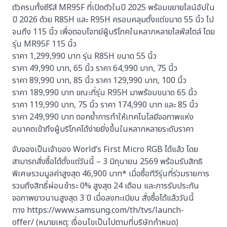
ตัวครบทั้งซีรีส์ MR95F ที่เปิดตัวในปี 2025 พร้อมขยายไลน์อัปใน
ปี 2026 ด้วย R85H และ R95H ครอบคลุมตั้งแต่ขนาด 55 นิ้ว ไป
จนถึง 115 นิ้ว เพื่อตอบโจทย์ผู้บริโภคในหลากหลายไลฟ์สไตล์ โดย
รุ่น MR95F 115 นิ้ว
ราคา 1,299,990 บาท รุ่น R85H ขนาด 55 นิ้ว
ราคา 49,990 บาท, 65 นิ้ว ราคา 64,990 บาท, 75 นิ้ว
ราคา 89,990 บาท, 85 นิ้ว ราคา 129,990 บาท, 100 นิ้ว
ราคา 189,990 บาท ขณะที่รุ่น R95H มาพร้อมขนาด 65 นิ้ว
ราคา 119,990 บาท, 75 นิ้ว ราคา 174,990 บาท และ 85 นิ้ว
ราคา 249,990 บาท ตอกย้ำการทำให้เทคโนโลยีจอภาพแห่ง
อนาคตเข้าถึงผู้บริโภคได้ง่ายยิ่งขึ้นในหลากหลายระดับราคา
จับจองเป็นเจ้าของ World’s First Micro RGB ได้แล้ว โดย
สามารถสั่งซื้อได้ตั้งแต่วันนี้ – 3 มิถุนายน 2569 พร้อมรับสิทธิ
พิเศษรวมมูลค่าสูงสุด 46,900 บาท* เมื่อซื้อทีวีรุ่นที่ร่วมรายการ
รวมถึงสิทธิ์ผ่อนชำระ 0% สูงสุด 24 เดือน และการรับประกัน
จอภาพยาวนานสูงสุด 3 ปี เมื่อลงทะเบียน สั่งซื้อได้แล้ววันนี้
ทาง https://www.samsung.com/th/tvs/launch-
offer/ (หมายเหตุ: เงื่อนไขเป็นไปตามที่บริษัทกำหนด)