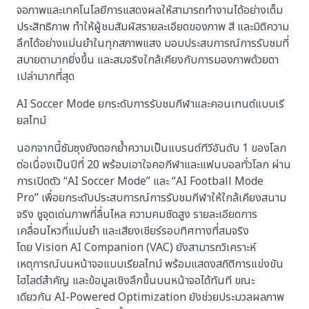
จอภาพและเทคโนโลยีการแสดงผลให้สามารถทำงานได้อย่างเต็ม
ประสิทธิภาพ ทำให้ผู้ชมสัมผัสรายละเอียดของภาพ สี และมิติความ
ลึกได้อย่างแม่นยำในทุกสภาพแสง มอบประสบการณ์การรับชมที่
สบายตามากยิ่งขึ้น และสมจริงใกล้เคียงกับการมองภาพด้วยตา
เปล่ามากที่สุด
AI Soccer Mode ยกระดับการรับชมกีฬาและคอนเทนต์แบบเรี
ยลไทม์
นอกจากนี้ซัมซุงยังตอกย้ำความเป็นแบรนด์ทีวีอันดับ 1 ของโลก
ต่อเนื่องเป็นปีที่ 20 พร้อมเอาใจคอกีฬาและแฟนบอลทั่วโลก ผ่าน
การเปิดตัว “AI Soccer Mode” และ “AI Football Mode
Pro” เพื่อยกระดับประสบการณ์การรับชมกีฬาให้ใกล้เคียงสนาม
จริง ชูจุดเด่นภาพที่ลื่นไหล ความคมชัดสูง รายละเอียดการ
เคลื่อนไหวที่แม่นยำ และเสียงเชียร์รอบทิศทางที่สมจริง
โดย Vision AI Companion (VAC) ยังสามารถวิเคราะห์
เหตุการณ์บนหน้าจอแบบเรียลไทม์ พร้อมแสดงสถิติการแข่งขัน
ไฮไลต์สำคัญ และข้อมูลเชิงลึกขึ้นบนหน้าจอได้ทันที ขณะ
เดียวกัน AI-Powered Optimization ยังช่วยประมวลผลภาพ