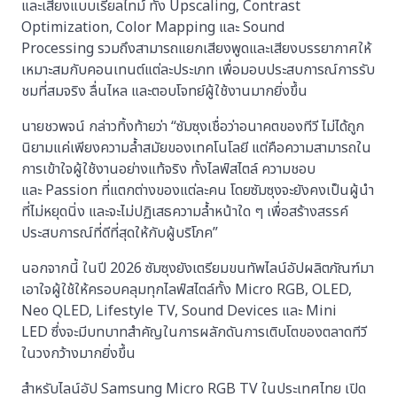
และเสียงแบบเรียลไทม์ ทั้ง Upscaling, Contrast
Optimization, Color Mapping และ Sound
Processing รวมถึงสามารถแยกเสียงพูดและเสียงบรรยากาศให้
เหมาะสมกับคอนเทนต์แต่ละประเภท เพื่อมอบประสบการณ์การรับ
ชมที่สมจริง ลื่นไหล และตอบโจทย์ผู้ใช้งานมากยิ่งขึ้น
นายชวพจน์ กล่าวทิ้งท้ายว่า “ซัมซุงเชื่อว่าอนาคตของทีวี ไม่ได้ถูก
นิยามแค่เพียงความล้ำสมัยของเทคโนโลยี แต่คือความสามารถใน
การเข้าใจผู้ใช้งานอย่างแท้จริง ทั้งไลฟ์สไตล์ ความชอบ
และ Passion ที่แตกต่างของแต่ละคน โดยซัมซุงจะยังคงเป็นผู้นำ
ที่ไม่หยุดนิ่ง และจะไม่ปฏิเสธความล้ำหน้าใด ๆ เพื่อสร้างสรรค์
ประสบการณ์ที่ดีที่สุดให้กับผู้บริโภค”
นอกจากนี้ ในปี 2026 ซัมซุงยังเตรียมขนทัพไลน์อัปผลิตภัณฑ์มา
เอาใจผู้ใช้ให้ครอบคลุมทุกไลฟ์สไตล์ทั้ง Micro RGB, OLED,
Neo QLED, Lifestyle TV, Sound Devices และ Mini
LED ซึ่งจะมีบทบาทสำคัญในการผลักดันการเติบโตของตลาดทีวี
ในวงกว้างมากยิ่งขึ้น
สำหรับไลน์อัป Samsung Micro RGB TV ในประเทศไทย เปิด