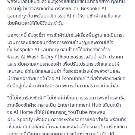
พลังไปเกือบหมดแล้ว ซัมซุงจึงหยิบอินไซต์นี้มาตอกย้ำว่า ทุกบ้าน
ควรมีผู้ช่วยอัจฉริยะอย่างเครื่องซัก–อบ Bespoke AI
Laundry ที่มาพร้อมนวัตกรรม AI ทำให้งานซักผ้าง่ายขึ้น และ
ช่วยคืนเวลาให้กับชีวิตประจำวัน
นอกจากนี้ ซัมซุงชี้ว่า การซักผ้าไม่ใช่แค่เรื่องพื้นฐาน แต่เป็นกระ
บวนการละเอียดอ่อนที่ต้องการความชำนาญและความใส่ใจ
ซึ่ง Bespoke AI Laundry ตอบโจทย์ได้อย่างลงตัวด้วย
ฟีเจอร์ AI Wash & Dry ที่ใช้เซนเซอร์ตรวจจับน้ำหนัก ประเภท
และระดับความสกปรกของผ้า เพื่อปรับโปรแกรมซักและอบให้
เหมาะสม อัตโนมัติและแม่นยำ ทั้งยังช่วยประหยัดพลังงานและ
น้ำยาซักผ้าด้วยเทคโนโลยี AI Ecobubble™ ที่สร้างฟองละเอียด
ซึมลึกสู่เนื้อผ้า เพิ่มประสิทธิภาพการทำความสะอาดอย่างล้ำลึก
“นี่ไม่ใช่เครื่องซักผ้า” ไม่ใช่แค่คำโฆษณาธรรมดา เพราะใครจะเชื่อ
ว่าเครื่องซักผ้าจะกลายเป็น Entertainment Hub ได้บนหน้า
จอ AI Home ที่ให้ผู้ใช้สามารถดู YouTube ฟังเพลง
ผ่าน Spotify เพื่อผ่อนคลายระหว่างรอการซักผ้าสำเร็จ พร้อมทั้ง
เชื่อมต่อกับมือถือเพื่อโทรออกและรับสายได้ครบจบในเครื่องเดียว
นอกจากนี้ยังสามารถควบคุมอุปกรณ์ต่าง ๆ ภายในบ้านได้