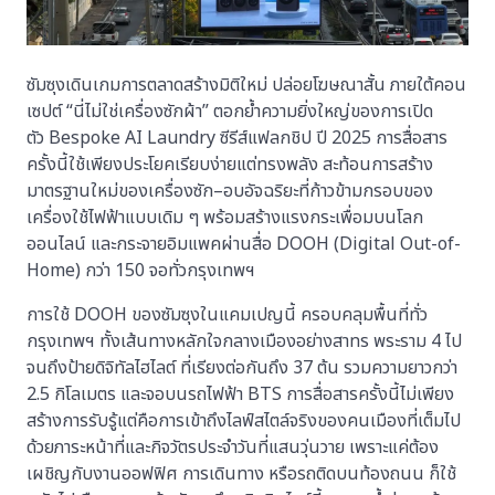
ซัมซุงเดินเกมการตลาดสร้างมิติใหม่ ปล่อยโฆษณาสั้น ภายใต้คอน
เซปต์ “นี่ไม่ใช่เครื่องซักผ้า” ตอกย้ำความยิ่งใหญ่ของการเปิด
ตัว Bespoke AI Laundry ซีรีส์แฟลกชิป ปี 2025 การสื่อสาร
ครั้งนี้ใช้เพียงประโยคเรียบง่ายแต่ทรงพลัง สะท้อนการสร้าง
มาตรฐานใหม่ของเครื่องซัก–อบอัจฉริยะที่ก้าวข้ามกรอบของ
เครื่องใช้ไฟฟ้าแบบเดิม ๆ พร้อมสร้างแรงกระเพื่อมบนโลก
ออนไลน์ และกระจายอิมแพคผ่านสื่อ DOOH (Digital Out-of-
Home) กว่า 150 จอทั่วกรุงเทพฯ
การใช้ DOOH ของซัมซุงในแคมเปญนี้ ครอบคลุมพื้นที่ทั่ว
กรุงเทพฯ ทั้งเส้นทางหลักใจกลางเมืองอย่างสาทร พระราม 4 ไป
จนถึงป้ายดิจิทัลไฮไลต์ ที่เรียงต่อกันถึง 37 ต้น รวมความยาวกว่า
2.5 กิโลเมตร และจอบนรถไฟฟ้า BTS การสื่อสารครั้งนี้ไม่เพียง
สร้างการรับรู้แต่คือการเข้าถึงไลฟ์สไตล์จริงของคนเมืองที่เต็มไป
ด้วยภาระหน้าที่และกิจวัตรประจำวันที่แสนวุ่นวาย เพราะแค่ต้อง
เผชิญกับงานออฟฟิศ การเดินทาง หรือรถติดบนท้องถนน ก็ใช้