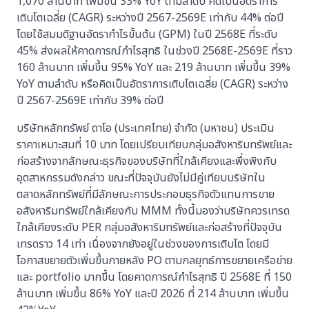
1,070 ล้านบาท เพิ่มขึ้น 33% YoY ตามลำดับ คิดเป็นอัตราการ
เติบโตเฉลี่ย (CAGR) ระหว่างปี 2567-2569E เท่ากับ 44% ต่อปี
โดยใช้สมมติฐานอัตรากำไรขั้นต้น (GPM) ในปี 2568E ที่ระดับ
45% ส่งผลให้คาดการณ์กำไรสุทธิ ในช่วงปี 2568E-2569E ที่ราว
160 ล้านบาท เพิ่มขึ้น 95% YoY และ 219 ล้านบาท เพิ่มขึ้น 39%
YoY ตามลำดับ หรือคิดเป็นอัตราการเติบโตเฉลี่ย (CAGR) ระหว่าง
ปี 2567-2569E เท่ากับ 39% ต่อปี
บริษัทหลักทรัพย์ ดาโอ (ประเทศไทย) จำกัด (มหาชน) ประเมิน
ราคาเหมาะสมที่ 10 บาท โดยเปรียบเทียบกลุ่มอสังหาริมทรัพย์และ
ก่อสร้างจากลักษณะธุรกิจของบริษัทที่ใกล้เคียงและพึ่งพิงกับ
อุตสาหกรรมดังกล่าว ขณะที่ปัจจุบันยังไม่มีคู่เทียบบริษัทใน
ตลาดหลักทรัพย์ที่มีลักษณะการประกอบธุรกิจตัวแทนการขาย
อสังหาริมทรัพย์ใกล้เคียงกับ MMM ทั้งนี้มองว่าบริษัทควรเทรด
ใกล้เคียงระดับ PER กลุ่มอสังหาริมทรัพย์และก่อสร้างที่ปัจจุบัน
เทรดราว 14 เท่า เนื่องจากยังอยู่ในช่วงของการเติบโต โดยมี
โอกาสขยายตัวเพิ่มขึ้นภายหลัง PO ตามกลยุทธ์การขยายเครือข่าย
และ portfolio มากขึ้น โดยคาดการณ์กำไรสุทธิ ปี 2568E ที่ 150
ล้านบาท เพิ่มขึ้น 86% YoY และปี 2026 ที่ 214 ล้านบาท เพิ่มขึ้น