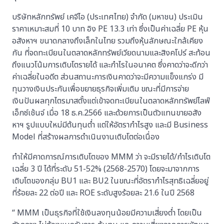
บริษัทหลักทรัพย์ เคจีไอ (ประเทศไทย) จำกัด (มหาชน) ประเมิน
ราคาเหมาะสมที่ 10 บาท อิง PE 13.3 เท่า ซึ่งเป็นค่าเฉลี่ย PE หุ้น
อสังหาฯ ขนาดกลางถึงเล็กในไทย รวมถึงหุ้นลักษณะใกล้เคียง
กัน ที่จดทะเบียนในตลาดหลักทรัพย์เวียดนามและสิงคโปร์ สะท้อน
ถึงแนวโน้มการเติบโตรายได้ และกำไรในอนาคต ซึ่งคาดว่าจะดีกว่า
ค่าเฉลี่ยในอดีต ส่วนสถานะการเงินคาดว่าจะมีความแข็งแกร่ง มี
ทุนวางเงินประกันเพื่อขยายธุรกิจเพิ่มเติม ขณะที่มีการจ่าย
เงินปันผลทุกไตรมาสตั้งแต่เข้าจดทะเบียนในตลาดหลักทรัพย์ไลฟ์
เอ็กซ์เช้นจ์ เมื่อ 18 ธ.ค.2566 และด้วยการเป็นตัวแทนขายอสัง
หาฯ รูปแบบใหม่มีต้นทุนต่ำ แต่ให้อัตรากำไรสูง และมี Business
Model ที่สร้างผลการดำเนินงานเติบโตต่อเนื่อง
ทำให้มีคาดการณ์การเติบโตของ MMM ว่า จะมีรายได้/กำไรเติบโต
เฉลี่ย 3 ปี ได้ที่ระดับ 51-52% (2568-2570) โดยจะมาจากการ
เติบโตของกลุ่ม BU1 และ BU2 ในขณะที่อัตรากำไรสุทธิเฉลี่ยอยู่
ที่ร้อยละ 22 ต่อปี และ ROE ระดับสูงร้อยละ 21.6 ในปี 2568
“ MMM เป็นธุรกิจที่ใช้เงินลงทุนน้อยมีความเสี่ยงต่ำ โดยเป็น