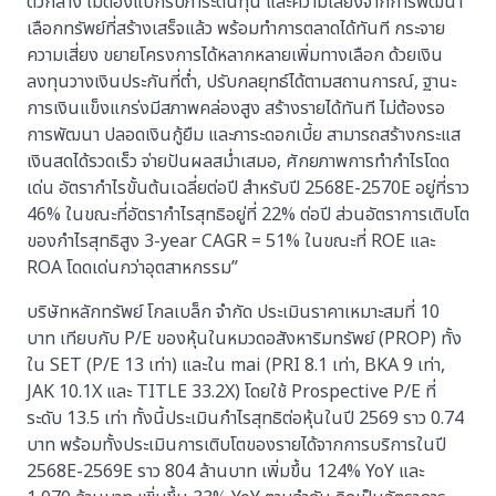
ตัวกลาง ไม่ต้องแบกรับภาระต้นทุน และความเสี่ยงจากการพัฒนา
เลือกทรัพย์ที่สร้างเสร็จแล้ว พร้อมทำการตลาดได้ทันที กระจาย
ความเสี่ยง ขยายโครงการได้หลากหลายเพิ่มทางเลือก ด้วยเงิน
ลงทุนวางเงินประกันที่ต่ำ, ปรับกลยุทธ์ได้ตามสถานการณ์, ฐานะ
การเงินแข็งแกร่งมีสภาพคล่องสูง สร้างรายได้ทันที ไม่ต้องรอ
การพัฒนา ปลอดเงินกู้ยืม และภาระดอกเบี้ย สามารถสร้างกระแส
เงินสดได้รวดเร็ว จ่ายปันผลสม่ำเสมอ, ศักยภาพการทำกำไรโดด
เด่น อัตรากำไรขั้นต้นเฉลี่ยต่อปี สำหรับปี 2568E-2570E อยู่ที่ราว
46% ในขณะที่อัตรากำไรสุทธิอยู่ที่ 22% ต่อปี ส่วนอัตราการเติบโต
ของกำไรสุทธิสูง 3-year CAGR = 51% ในขณะที่ ROE และ
ROA โดดเด่นกว่าอุตสาหกรรม”
บริษัทหลักทรัพย์ โกลเบล็ก จำกัด ประเมินราคาเหมาะสมที่ 10
บาท เทียบกับ P/E ของหุ้นในหมวดอสังหาริมทรัพย์ (PROP) ทั้ง
ใน SET (P/E 13 เท่า) และใน mai (PRI 8.1 เท่า, BKA 9 เท่า,
JAK 10.1X และ TITLE 33.2X) โดยใช้ Prospective P/E ที่
ระดับ 13.5 เท่า ทั้งนี้ประเมินกำไรสุทธิต่อหุ้นในปี 2569 ราว 0.74
บาท พร้อมทั้งประเมินการเติบโตของรายได้จากการบริการในปี
2568E-2569E ราว 804 ล้านบาท เพิ่มขึ้น 124% YoY และ