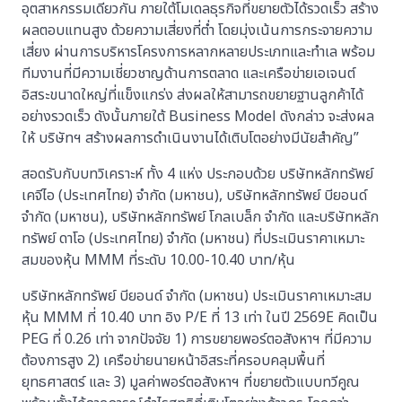
อุตสาหกรรมเดียวกัน ภายใต้โมเดลธุรกิจที่ขยายตัวได้รวดเร็ว สร้าง
ผลตอบแทนสูง ด้วยความเสี่ยงที่ต่ำ โดยมุ่งเน้นการกระจายความ
เสี่ยง ผ่านการบริหารโครงการหลากหลายประเภทและทำเล พร้อม
ทีมงานที่มีความเชี่ยวชาญด้านการตลาด และเครือข่ายเอเจนต์
อิสระขนาดใหญ่ที่แข็งแกร่ง ส่งผลให้สามารถขยายฐานลูกค้าได้
อย่างรวดเร็ว ดังนั้นภายใต้ Business Model ดังกล่าว จะส่งผล
ให้ บริษัทฯ สร้างผลการดำเนินงานได้เติบโตอย่างมีนัยสำคัญ”
สอดรับกับบทวิเคราะห์ ทั้ง 4 แห่ง ประกอบด้วย บริษัทหลักทรัพย์
เคจีไอ (ประเทศไทย) จำกัด (มหาชน), บริษัทหลักทรัพย์ บียอนด์
จำกัด (มหาชน), บริษัทหลักทรัพย์ โกลเบล็ก จำกัด และบริษัทหลัก
ทรัพย์ ดาโอ (ประเทศไทย) จำกัด (มหาชน) ที่ประเมินราคาเหมาะ
สมของหุ้น MMM ที่ระดับ 10.00-10.40 บาท/หุ้น
บริษัทหลักทรัพย์ บียอนด์ จำกัด (มหาชน) ประเมินราคาเหมาะสม
หุ้น MMM ที่ 10.40 บาท อิง P/E ที่ 13 เท่า ในปี 2569E คิดเป็น
PEG ที่ 0.26 เท่า จากปัจจัย 1) การขยายพอร์ตอสังหาฯ ที่มีความ
ต้องการสูง 2) เครือข่ายนายหน้าอิสระที่ครอบคลุมพื้นที่
ยุทธศาสตร์ และ 3) มูลค่าพอร์ตอสังหาฯ ที่ขยายตัวแบบทวีคูณ