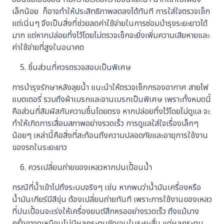
เล็กน้อย ก็อาจทำให้ประสิทธิภาพลดลงได้ทันที การใส่ใจตรวจเช็ก
แต่เนิ่นๆ จึงเป็นสิ่งที่ช่วยลดค่าใช้จ่ายในการซ่อมบำรุงระยะยาวได้
มาก แต่หากปล่อยทิ้งไว้โดยไม่ตรวจเช็กจะยิ่งเพิ่มความเสียหายและ
ค่าใช้จ่ายที่สูงในอนาคต
ชิ้นส่วนที่ควรตรวจสอบเป็นพิเศษ
การบำรุงรักษาหลังลุยน้ำ แนะนำให้ตรวจเช็กกรองอากาศ สายไฟ
แบตเตอรี่ รวมถึงผ้าเบรกและจานเบรกเป็นพิเศษ เพราะทั้งหมดนี้
คือส่วนที่สัมผัสกับความชื้นโดยตรง หากปล่อยทิ้งไว้โดยไม่ดูแล จะ
ทำให้เกิดการเสื่อมสภาพอย่างรวดเร็ว การดูแลใส่ใจเรื่องเล็กๆ
น้อยๆ เหล่านี้คือสิ่งที่สะท้อนถึงความปลอดภัยและอายุการใช้งาน
ของรถในระยะยาว
ควรเปลี่ยนถ่ายของเหลวหากปนเปื้อนน้ำ
กรณีที่น้ำเข้าไปถึงระบบจริงๆ เช่น หากพบว่าน้ำมันเครื่องหรือ
น้ำมันเกียร์มีสีขุ่น ต้องเปลี่ยนถ่ายทันที เพราะการใช้งานของเหลว
ที่ปนเปื้อนจะเร่งให้เครื่องยนต์สึกหรออย่างรวดเร็ว ถึงแม้บาง
ครั้งอาจดูเหมือนไม่มีผลกระทบชัดเจนในระยะสั้น แต่ผลกระทบ