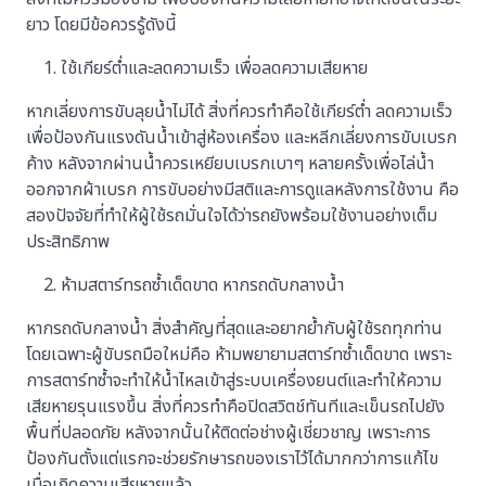
ยาว โดยมีข้อควรรู้ดังนี้
ใช้เกียร์ต่ำและลดความเร็ว เพื่อลดความเสียหาย
หากเลี่ยงการขับลุยน้ำไม่ได้ สิ่งที่ควรทำคือใช้เกียร์ต่ำ ลดความเร็ว
เพื่อป้องกันแรงดันน้ำเข้าสู่ห้องเครื่อง และหลีกเลี่ยงการขับเบรก
ค้าง หลังจากผ่านน้ำควรเหยียบเบรกเบาๆ หลายครั้งเพื่อไล่น้ำ
ออกจากผ้าเบรก การขับอย่างมีสติและการดูแลหลังการใช้งาน คือ
สองปัจจัยที่ทำให้ผู้ใช้รถมั่นใจได้ว่ารถยังพร้อมใช้งานอย่างเต็ม
ประสิทธิภาพ
ห้ามสตาร์ทรถซ้ำเด็ดขาด หากรถดับกลางน้ำ
หากรถดับกลางน้ำ สิ่งสำคัญที่สุดและอยากย้ำกับผู้ใช้รถทุกท่าน
โดยเฉพาะผู้ขับรถมือใหม่คือ ห้ามพยายามสตาร์ทซ้ำเด็ดขาด เพราะ
การสตาร์ทซ้ำจะทำให้น้ำไหลเข้าสู่ระบบเครื่องยนต์และทำให้ความ
เสียหายรุนแรงขึ้น สิ่งที่ควรทำคือปิดสวิตช์ทันทีและเข็นรถไปยัง
พื้นที่ปลอดภัย หลังจากนั้นให้ติดต่อช่างผู้เชี่ยวชาญ เพราะการ
ป้องกันตั้งแต่แรกจะช่วยรักษารถของเราไว้ได้มากกว่าการแก้ไข
เมื่อเกิดความเสียหายแล้ว