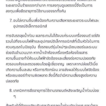
ระยะยาวนั้นร้ายแรงกว่ามาก การลงทุนดูแลตรงนี้จึงเป็นการ
ลงทุนเพื่อยืดอายุการใช้งานของรถทั้งคัน
อบไล่ความชื้นเพื่อป้องกันความเสียหายระยะยาวระบบไฟและ
อุปกรณ์อิเล็กทรอนิกส์
การขับรถลุยน้ำท่วม ผลกระทบไม่ได้จบแค่ระบบเครื่องยนต์ แต่ยัง
รวมไปถึงระบบไฟฟ้าและอุปกรณ์อิเล็กทรอนิกส์ที่เป็นหัวใจในการ
ควบคุมรถในปัจจุบัน ซึ่งรถยนต์รุ่นใหม่ๆจะมีเซนเซอร์และระบบ
ช่วยขับจำนวนมาก หากน้ำเข้าห้องเครื่องหรือห้องโดยสาร
ความชื้นอาจทำให้ระบบไฟฟ้าขัดข้องและเสี่ยงต่อความปลอดภัย
ควรอบแห้งและตรวจสอบโดยผู้เชี่ยวชาญ เพราะหากปล่อยไว้เมื่อ
เกิดความชื้นสะสม หรือการกัดกร่อน อาจส่งผลให้ระบบไฟขัดข้อง
หรือเซนเซอร์ทำงานผิดพลาด สิ่งนี้ถือว่ามีความเสี่ยงสูงต่อความ
ปลอดภัย
เทคนิคการยืดอายุการใช้งานรถยนต์หลังเผชิญน้ำท่วมบ่อย
ๆ
สำหรับผู้ที่ต้องเผชิญกับการขับรถลุยน้ำท่วมขังบ่อยๆ การบำรุง