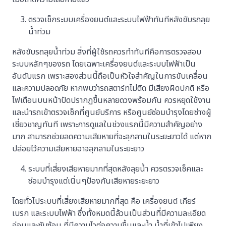
ตรวจเช็กระบบเครื่องยนต์และระบบไฟฟ้าทันทีหลังขับรถลุย
น้ำท่วม
หลังขับรถลุยน้ำท่วม สิ่งที่ผู้ใช้รถควรทำทันทีคือการตรวจสอบ
ระบบหลักๆของรถ โดยเฉพาะเครื่องยนต์และระบบไฟฟ้าเป็น
อันดับแรก เพราะสองส่วนนี้ถือเป็นหัวใจสำคัญในการขับเคลื่อน
และความปลอดภัย หากพบว่ารถสตาร์ทไม่ติด มีเสียงผิดปกติ หรือ
ไฟเตือนบนหน้าปัดปรากฏขึ้นหลายดวงพร้อมกัน ควรหยุดใช้งาน
และนำรถเข้าตรวจเช็กที่ศูนย์บริการ หรือศูนย์ซ่อมบำรุงโดยช่างผู้
เชี่ยวชาญทันที เพราะการดูแลในช่วงแรกนี้มีความสำคัญอย่าง
มาก สามารถช่วยลดความเสียหายที่จะลุกลามในระยะยาวได้ แต่หาก
ปล่อยไว้ความเสียหายอาจลุกลามในระยะยาว
ระบบที่เสี่ยงเสียหายมากที่สุดหลังลุยน้ำ ควรตรวจเช็คและ
ซ่อมบำรุงแต่เนิ่นๆป้องกันเสียหายระยะยาว
โดยทั่วไประบบที่เสี่ยงเสียหายมากที่สุด คือ เครื่องยนต์ เกียร์
เบรก และระบบไฟฟ้า ซึ่งทั้งหมดนี้ล้วนเป็นส่วนที่มีความละเอียด
อ่อนและซับซ้อน ที่มีความไวต่อความชื้นและน้ำ น้ำที่เข้าไปเพียง