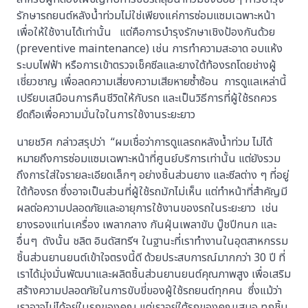
รักษารถยนต์หลังน้ำท่วมไม่ใช่เพียงแค่การซ่อมแซมเฉพาะหน้า
เพื่อให้ใช้งานได้เท่านั้น แต่คือการบำรุงรักษาเชิงป้องกันด้วย
(preventive maintenance) เช่น การทำความสะอาด อบแห้ง
ระบบไฟฟ้า หรือการเข้าตรวจเช็คซีลและยางใต้ท้องรถโดยช่างผู้
เชี่ยวชาญ เพื่อลดความเสี่ยงความเสียหายซ้ำซ้อน การดูแลเหล่านี้
เปรียบเสมือนการคืนชีวิตให้กับรถ และเป็นวิธีการที่ผู้ใช้รถควร
ยึดถือเพื่อความมั่นใจในการใช้งานระยะยาว
นายชวิศ กล่าวสรุปว่า “ผมเชื่อว่าการดูแลรถหลังน้ำท่วม ไม่ได้
หมายถึงการซ่อมแซมเฉพาะหน้าที่ศูนย์บริการเท่านั้น แต่ยังรวม
ถึงการใส่ใจรายละเอียดเล็กๆ อย่างชิ้นส่วนยาง และซีลต่าง ๆ ที่อยู่
ใต้ท้องรถ ซึ่งอาจเป็นส่วนที่ผู้ใช้รถมักไม่เห็น แต่ทำหน้าที่สำคัญมี
ผลต่อความปลอดภัยและอายุการใช้งานของรถในระยะยาว เช่น
ยางรองแท่นเครื่อง เพลากลาง กันฝุ่นเพลาขับ บู๊ชปีกนก และ
อื่นๆ ดังนั้น ชลิต อินดัสทรีฯ ในฐานะที่เราทำงานในอุตสาหกรรม
ชิ้นส่วนยานยนต์เข้าใจตรงนี้ดี ด้วยประสบการณ์มากกว่า 30 ปี ที่
เราได้มุ่งมั่นพัฒนาและผลิตชิ้นส่วนยานยนต์คุณภาพสูง เพื่อเสริม
สร้างความปลอดภัยในการขับขี่ของผู้ใช้รถยนต์ทุกคน ซึ่งแม้ว่า
เราอาจไม่ได้อยู่ในรถของคุณ แต่เราอยู่ใต้รถของคุณเสมอ ทุกชิ้น