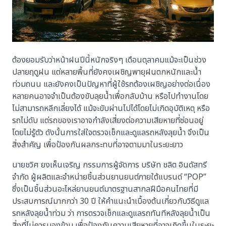
ต้องยอมรับว่าหน้าฝนปีนี้หนักจริงๆ เดือนตุลาคมแม้จะเป็นช่วง
ปลายฤดูฝน แต่หลายพื้นที่ยังคงเผชิญพายุฝนตกหนักและน้ำ
ท่วมถนน และยังคงเป็นปัญหาที่ผู้ใช้รถต้องเผชิญอย่างต่อเนื่อง
หลายคนอาจจำเป็นต้องขับลุยน้ำเพื่อกลับบ้าน หรือไปทำงานโดย
ไม่สามารถหลีกเลี่ยงได้ แม้จะขับผ่านไปได้โดยไม่เกิดอุบัติเหตุ หรือ
รถไม่ดับ แต่รถของเราอาจกำลังเสี่ยงต่อความเสียหายที่ซ่อนอยู่
โดยไม่รู้ตัว ดังนั้นการใส่ใจตรวจเช็กและดูแลรถหลังลุยน้ำ จึงเป็น
สิ่งสำคัญ เพื่อป้องกันผลกระทบที่อาจตามมาในระยะยาว
นายชวิศ ยงเห็นเจริญ กรรมการผู้จัดการ บริษัท ชลิต อินดัสทรี
จำกัด ผู้ผลิตและจำหน่ายชิ้นส่วนยานยนต์ภายใต้แบรนด์ “POP”
ซึ่งเป็นชิ้นส่วนอะไหล่ยานยนต์มาตรฐานสากลฝีมือคนไทยที่มี
ประสบการณ์มากกว่า 30 ปี ให้คำแนะนำเบื้องต้นเกี่ยวกับวิธีดูแล
รถหลังลุยน้ำท่วม ว่า การตรวจเช็กและดูแลรถทันทีหลังลุยน้ำเป็น
สิ่งที่ไม่ควรมองข้าม เพื่อป้องกันความเสียหายที่อาจเกิดขึ้นในระยะ