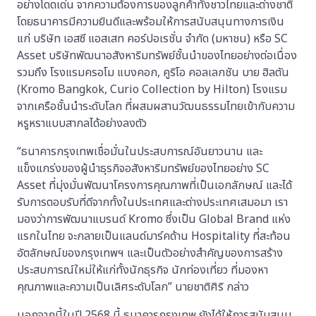
อย่างโดดเด่น จากความต้องการของลูกค้าทั้งชาวไทยและต่างชาติ
โดยธนาคารมีความยินดีและพร้อมให้การสนับสนุนทางการเงิน
แก่ บริษัท เอสซี แอสเสท คอร์ปอเรชั่น จำกัด (มหาชน) หรือ SC
Asset บริษัทพัฒนาอสังหาริมทรัพย์ชั้นนำของไทยอย่างต่อเนื่อง
รวมถึง โรงแรมครอโม แบงคอก, คูริโอ คอลเลกชัน บาย ฮิลตัน
(Kromo Bangkok, Curio Collection by Hilton) โรงแรม
จากเครือชั้นนำระดับโลก ที่ผสมผสานวัฒนธรรมไทยเข้ากับความ
หรูหราแบบสากลได้อย่างลงตัว
“ธนาคารกรุงเทพเชื่อมั่นในประสบการณ์อันยาวนาน และ
แข็งแกร่งของผู้นำธุรกิจอสังหาริมทรัพย์ของไทยอย่าง SC
Asset ที่มุ่งมั่นพัฒนาโครงการคุณภาพที่เป็นเอกลักษณ์ และได้
รับการตอบรับที่ดีจากทั้งในประเทศและต่างประเทศเสมอมา เรา
มองว่าการพัฒนาแบรนด์ Kromo ซึ่งเป็น Global Brand แห่ง
แรกในไทย จะกลายเป็นแลนด์มาร์คด้าน Hospitality ที่สะท้อน
อัตลักษณ์ของกรุงเทพฯ และเป็นตัวอย่างสำคัญของการสร้าง
ประสบการณ์ใหม่ให้แก่ทั้งนักธุรกิจ นักท่องเที่ยว ที่มองหา
คุณภาพและความเป็นเลิศระดับโลก” นายชาติศิริ กล่าว
นอกจากนี้ในปี 2568 นี้ ธนาคารกรุงเทพ ยังได้ให้การสนับสนุน