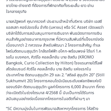
ชาวไทย-ต่างชาติ ที่ต้องการที่พักอาศัยทั้งระยะสั้น-ยาว ย่าน
ใจกลางธุรกิจ
นายณัฐพงศ์ คุณากรวงศ์ ประธานเจ้าหน้าที่บริหาร บริษัท เอสซี
แอสเสท คอร์ปอเรชั่น จำกัด (มหาชน) หรือ SC Asset เปิดเผยว่า
บริษัทได้รับการสนับสนุนทางการเงินจาก พันธมิตรทางการเงิน
คนสำคัญอย่างธนาคารกรุงเทพ ที่มีความสัมพันธ์ที่แข็งแกร่งต่อ
เนื่องมากว่า 2 ทศวรรษ สำหรับพัฒนา 2 โครงการสำคัญ ทำเล
ไพร์มติดถนนสุขุมวิท ใกล้รถไฟฟ้า อโศก-พร้อมพงษ์ ได้แก่ 1.ค
รอโม แบงคอก, คิวริโอ คอลเล็กชัน บาย ฮิลตัน (KROMO
Bangkok, Curio Collection by Hilton) โรงแรมภายใต้ไลฟ์
สไตล์แบรนด์ คิวริโอ คอลเล็กชัน บาย ฮิลตัน แห่งแรกใน
ประเทศไทย ติดถนนสุขุมวิท 29 และ 2. “สติลล์ สุขุมวิท 20” (Still
Sukhumvit 20) โครงการคอนโดมิเนียมระดับแฟลกชิพแห่งปี
ของบริษัท ติดถนนสุขุมวิท มูลค่าโครงการ 6,000 ล้านบาท ที่คาด
ว่าจะเปิดตัวในช่วงไตรมาส 4/2568 นี้ นับเป็นการได้รับการ
สนับสนุนอย่างต่อเนื่องจากโครงการในอดีตที่ผ่านๆ มา
“SC มีความมุ่งมั่นในการพัฒนาอสังหาฯทุกโครงการ ให้สร้าง