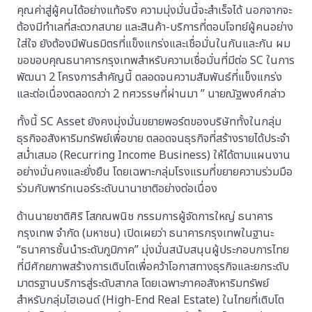
คุณค่าสู่ผู้คนได้อย่างแท้จริง ความมุ่งมั่นนี้จะสำเร็จได้ นอกจากจะ
ต้องมีทำเลที่สะดวกสบาย และสินค้า-บริการที่ตอบโจทย์ผู้คนอย่าง
ใส่ใจ ยังต้องมีพันธมิตรที่แข็งแกร่งและเชื่อมั่นในกันและกัน ผม
ขอขอบคุณธนาคารกรุงเทพสำหรับความเชื่อมั่นที่มีต่อ SC ในการ
พัฒนา 2 โครงการสำคัญนี้ ตลอดจนความสัมพันธ์ที่แข็งแกร่ง
และต่อเนื่องตลอดกว่า 2 ทศวรรษที่ผ่านมา ” นายณัฐพงศ์กล่าว
ทั้งนี้ SC Asset ยังคงมุ่งมั่นขยายพอร์ตของบริษัททั้งในกลุ่ม
ธุรกิจอสังหาริมทรัพย์เพื่อขาย ตลอดจนธุรกิจที่สร้างรายได้ประจำ
สม่ำเสมอ (Recurring Income Business) ให้ได้ตามแผนงาน
อย่างมั่นคงและยั่งยืน โดยเฉพาะกลุ่มโรงแรมที่ขยายความร่วมมือ
ร่วมกับพาร์ทเนอร์ระดับนานาชาติอย่างต่อเนื่อง
ด้านนายชาติศิริ โสภณพนิช กรรมการผู้จัดการใหญ่ ธนาคาร
กรุงเทพ จำกัด (มหาชน) เปิดเผยว่า ธนาคารกรุงเทพในฐานะ
“ธนาคารชั้นนำระดับภูมิภาค” มุ่งมั่นสนับสนุนผู้ประกอบการไทย
ที่มีศักยภาพสร้างการเติบโตเพื่อคว้าโอกาสทางธุรกิจและยกระดับ
มาตรฐานบริการสู่ระดับสากล โดยเฉพาะภาคอสังหาริมทรัพย์
สำหรับกลุ่มไฮเอนด์ (High-End Real Estate) ในไทยที่เติบโต