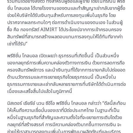
ร่วมกันได้อย่างลงตัว ทั้งสำหรับผู้ซื้อและผู้ขาย โดยในกรณีนี้ พรีซิ
ชั่น โกลบอล ได้ขายโรงงานของตนและทำสัญญาเช่ากลับจากผู้ซื้อ
ช่วยให้บริษัทได้รับเงินทุนสำหรับการลงทุนเพิ่มในธุรกิจ โดย
ปราศจากผลกระทบใดๆ ต่อการดำเนินงานของตนเอง ในส่วนผู้
ซื้อ คือ กองทรัสต์ AIMIRT ได้ประโยชน์จากการเข้าครอบครอง
สินทรัพย์ที่สามารถสร้างผลตอบแทนการลงทุนให้ได้ทันทีจากค่า
เช่าที่ได้รับ”
พรีซิชั่น โกลบอล เปิดเผยว่า ธุรกรรมที่เกิดขึ้นนี้ เป็นส่วนหนึ่ง
ของกลยุทธ์การเพิ่มความคล่องตัวทางการเงิน ด้วยการลดการถือ
ครองสินทรัพย์ถาวร และนำเงินทุนที่ได้จากการขายกลับไปต่อยอด
ด้านนวัตกรรมและการขยายธุรกิจโดยธุรกรรมนี้ เป็นหนึ่งใน
ธุรกรรมการขายและเช่ากลับหลายรายการที่บริษัทได้ดำเนินการต่อ
เนื่องและเสร็จสิ้นไปแล้วในภูมิภาคนี้
มิสเตอร์ เธียรีย์ บวน ซีอีโอ พรีซิชั่น โกลบอล กล่าวว่า “ดีลนี้สะท้อน
ให้เห็นถึงความเชื่อมั่นของเราที่มีต่อประเทศไทย ในฐานะที่เป็น
หนึ่งในฐานธุรกิจที่สำคัญและความตั้งใจที่จะขยายการเติบโตด้วย
กลยุทธ์ที่สร้างสรรค์ การมีความคล่องตัวมากขึ้นทางการเงิน จะ
ช่วยให้เราสามารถลงทุนเพิ่มในการพัฒนาผลิตภัณฑ์และบริการ