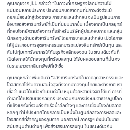
คุณกฤชจาก JLL กล่าวว่า “ในภาวะที่เศรษฐกิจโลกมีความไม่
แน่นอนหลายประการ ประกอบกับตลาดทุนที่มีภาวะตึงตัวแม้
ดอกเบี้ยจะเข้าสู่ช่วงขาลง การขายและเช่ากลับ จะเป็นรูปแบบการ
ซื้อขายอสังหาริมทรัพย์ที่เป็นที่นิยมมากขึ้น เนื่องจากเป็นกลยุทธ์
ที่ตอบโจทย์ความต้องการทั้งสำหรับบริษัทผู้ประกอบการ และกลุ่ม
นักลงทุนด้านอสังหาริมทรัพย์ โดยการขายและเช่ากลับ เปิดโอกาส
ให้ผู้ประกอบการอุตสาหกรรมสามารถแปลงสินทรัพย์เป็นทุน และ
หันไปทุ่มเททรัพยากรให้กับธุรกิจหลักของตน ในขณะเดียวกันก็
เปิดโอกาสให้นักลงทุนที่พร้อมลงทุน ได้รับผลตอบแทนที่มั่นคง
ในระยะยาวจากสินทรัพย์ที่เข้าซื้อ
คุณกฤชกล่าวเพิ่มเติมว่า “อสังหาริมทรัพย์ในภาคอุตสาหกรรมและ
โลจิสติกส์ได้รับความสนใจสูงทั้งจากนักลงทุนไทยและต่างชาติ เรา
เชื่อว่า แนวโน้มนี้จะดำเนินต่อไป หนุนด้วยหลายปัจจัย ได้แก่ การที่
ทำเลที่ได้เปรียบเชิงกลยุทธ์ ประกอบกับการมีระบบสาธารณูปโภค
ที่แข็งแกร่งที่รวมถึงท่าเรือน้ำลึกต่างๆ และการเชื่อมโยงกับตลาด
หลักๆ ทำให้ประเทศไทยกลายเป็นหนึ่งในศูนย์กลางการผลิตและ
โลจิสติกส์ที่สำคัญของภูมิภาค นอกจากนี้ ภาครัฐฯ ยังมีนโยบาย
สนับสนุนด้านต่างๆ เพื่อส่งเสริมการลงทุน ในขณะเดียวกัน