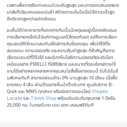
เฉพาะเพื่อการยึดเกาะถนนในระดับสูงสุด มอบการตอบสนองพวง
มาลัยที่เฉียบคมและแม่นยำ สร้างความมั่นใจเมื่อใช้ความเร็วสูง
จึงมีราคาสูงกว่าอย่างชัดเจน
จะเห็นได้ว่าราคายางที่แตกต่างกันนั้นมีเหตุผลอยู่เบื้องหลังเสมอ
การเลือกยางจึงไม่ใช่แค่การดูเบอร์ให้ตรงกับรถ แต่คือการเลือก
คุณสมบัติให้เหมาะสมกับสไตล์การขับขี่ของคุณ เพื่อให้ได้ทั้ง
สมรรถนะ ความปลอดภัย และความคุ้มค่าสูงสุด ที่สำคัญคือการ
เลือกแบรนด์ที่ไว้ใจได้ และมีเทคโนโลยีความปลอดภัยระดับโลก
เหมือนอย่าง PIRELLI ที่มีซีรีส์ยาง และขนาดที่ตอบโจทย์การใช้
งานได้อย่างหลากหลายหากคุณสนใจสั่งซื้อยางตอนนี้ รับโปรโมชั่
นพิเศษทันที สามารถผ่อนชำระ 0% นานสูงสุด 10 เดือน เมื่อซื้อ
ยางครบ 4 เส้น ผ่านร้านยางชั้นนำทั่วประเทศ ศูนย์บริการ B-
Quik และ MMS ทุกสาขา หรือช่องทางออนไลน์
Shopee
Lazada
และ
Tiktok Shop
พร้อมรับประกันคุณภาพ 1 ปีหรือ
25,000 กม. ในกรณีบาด บวม แตก เคลมฟรีทันที