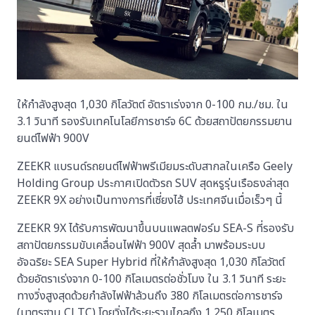
ให้กำลังสูงสุด 1,030 กิโลวัตต์ อัตราเร่งจาก 0-100 กม./ชม. ใน
3.1 วินาที รองรับเทคโนโลยีการชาร์จ 6C ด้วยสถาปัตยกรรมยาน
ยนต์ไฟฟ้า 900V
ZEEKR แบรนด์รถยนต์ไฟฟ้าพรีเมียมระดับสากลในเครือ Geely
Holding Group ประกาศเปิดตัวรถ SUV สุดหรูรุ่นเรือธงล่าสุด
ZEEKR 9X อย่างเป็นทางการที่เซี่ยงไฮ้ ประเทศจีนเมื่อเร็วๆ นี้
ZEEKR 9X ได้รับการพัฒนาขึ้นบนแพลตฟอร์ม SEA-S ที่รองรับ
สถาปัตยกรรมขับเคลื่อนไฟฟ้า 900V สุดล้ำ มาพร้อมระบบ
อัจฉริยะ SEA Super Hybrid ที่ให้กำลังสูงสุด 1,030 กิโลวัตต์
ด้วยอัตราเร่งจาก 0-100 กิโลเมตรต่อชั่วโมง ใน 3.1 วินาที ระยะ
ทางวิ่งสูงสุดด้วยกำลังไฟฟ้าล้วนถึง 380 กิโลเมตรต่อการชาร์จ
(มาตรฐาน CLTC) โดยวิ่งได้ระยะรวมไกลถึง 1,250 กิโลเมตร