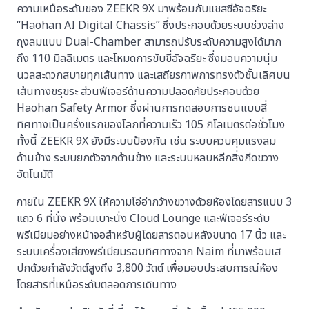
ความเหนือระดับของ ZEEKR 9X มาพร้อมกับแชสซีอัจฉริยะ
“Haohan AI Digital Chassis” ซึ่งประกอบด้วยระบบช่วงล่าง
ถุงลมแบบ Dual-Chamber สามารถปรับระดับความสูงได้มาก
ถึง 110 มิลลิเมตร และโหมดการขับขี่อัจฉริยะ ซึ่งมอบความนุ่ม
นวลสะดวกสบายทุกเส้นทาง และเสถียรภาพการทรงตัวชั้นเลิศบน
เส้นทางขรุขระ ส่วนฟีเจอร์ด้านความปลอดภัยประกอบด้วย
Haohan Safety Armor ซึ่งผ่านการทดสอบการชนแบบสี่
ทิศทางเป็นครั้งแรกของโลกที่ความเร็ว 105 กิโลเมตรต่อชั่วโมง
ทั้งนี้ ZEEKR 9X ยังมีระบบป้องกัน เช่น ระบบควบคุมแรงลม
ด้านข้าง ระบบยกตัวจากด้านข้าง และระบบหลบหลีกสิ่งกีดขวาง
อัตโนมัติ
ภายใน ZEEKR 9X ให้ความโอ่อ่ากว้างขวางด้วยห้องโดยสารแบบ 3
แถว 6 ที่นั่ง พร้อมเบาะนั่ง Cloud Lounge และฟีเจอร์ระดับ
พรีเมียมอย่างหน้าจอสำหรับผู้โดยสารตอนหลังขนาด 17 นิ้ว และ
ระบบเครื่องเสียงพรีเมียมรอบทิศทางจาก Naim ที่มาพร้อมเส
ปกด้วยกำลังวัตต์สูงถึง 3,800 วัตต์ เพื่อมอบประสบการณ์ห้อง
โดยสารที่เหนือระดับตลอดการเดินทาง