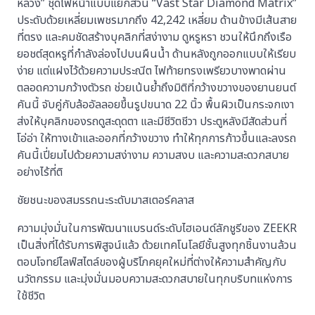
หลวง” ชุดไฟหน้าแบบแยกส่วน “Vast Star Diamond Matrix”
ประดับด้วยเหลี่ยมเพชรมากถึง 42,242 เหลี่ยม ด้านข้างมีเส้นสาย
ที่ตรง และคมชัดสร้างบุคลิกที่สง่างาม ดูหรูหรา ชวนให้นึกถึงเรือ
ยอชต์สุดหรูที่กำลังล่องไปบนผืนน้ำ ด้านหลังถูกออกแบบให้เรียบ
ง่าย แต่แฝงไว้ด้วยความประณีต ไฟท้ายทรงเพรียวบางพาดผ่าน
ตลอดความกว้างตัวรถ ช่วยเน้นย้ำถึงมิติที่กว้างขวางของยานยนต์
คันนี้ จับคู่กับล้ออัลลอยขึ้นรูปขนาด 22 นิ้ว พื้นผิวเป็นกระจกเงา
ส่งให้บุคลิกของรถดูสะดุดตา และมีชีวิตชีวา ประตูหลังมีสัดส่วนที่
โอ่อ่า ให้ทางเข้าและออกที่กว้างขวาง ทำให้ทุกการก้าวขึ้นและลงรถ
คันนี้เปี่ยมไปด้วยความสง่างาม ความสงบ และความสะดวกสบาย
อย่างไร้ที่ติ
ชัยชนะของสมรรถนะระดับมาสเตอร์คลาส
ความมุ่งมั่นในการพัฒนาแบรนด์ระดับไฮเอนด์ลักชูรีของ ZEEKR
เป็นสิ่งที่ได้รับการพิสูจน์แล้ว ด้วยเทคโนโลยีชั้นสูงทุกชิ้นงานล้วน
ตอบโจทย์ไลฟ์สไตล์ของผู้บริโภคยุคใหม่ที่ต่างให้ความสำคัญกับ
นวัตกรรม และมุ่งมั่นมอบความสะดวกสบายในทุกบริบทแห่งการ
ใช้ชีวิต