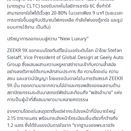
(มาตรฐาน CLTC) รองรับเทคโนโลยีการชาร์จ 6C ซึ่งทำให้
สามารถชาร์จไฟได้เร็วสุด 20-80% ในเวลาเพียง 9 นาที (ระยะเวลา
การชาร์จขึ้นอยู่กับปริมาณไฟคงเหลือ กำลังไฟของตู้ชาร์จ และรูป
แบบการใช้งาน เป็นต้น)
ปรัชญาการออกแบบสู่ความ “New Luxury”
ZEEKR 9X ออกแบบโดยทีมดีไซน์เนอร์ระดับโลก นำโดย Stefan
Sielaff, Vice President of Global Design at Geely Auto
Group ซึ่งผสมผสานความหรูหราสง่างามเข้ากับความล้ำสมัย
อย่างลงตัวภายใต้แกนหลักสามประการ คือ ความโดดเด่น ความ
สงบ และเชาวน์ปัญญา โดยแรงบันดาลใจในการรังสรรค์ ZEEKR
9X นั้น ถอดความมาจากความโอ่อ่าและทรงพลังของผลงานด้าน
สถาปัตยกรรมระดับมาสเตอร์พีซอันสะท้อนถึง “พลังอำนาจ” แห่ง
การเป็นผู้นำที่สั่งสมมายาวนานหลายศตวรรษ
จากความโดดเด่นสะดุดตาตั้งแต่ฝากระโปรงหน้าที่มีขนาดใหญ่
2.15 ตารางเมตร พร้อมกระจังหน้าโครเมียมชิ้นเดียวที่กว้างถึง
1.2 เมตร ซึ่งได้รับแรงบันดาลใจจาก “รากฐานของพระราชวัง